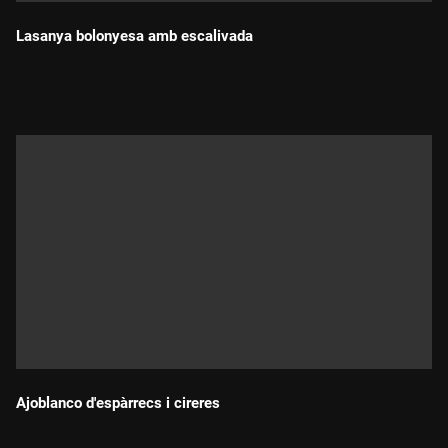
Lasanya bolonyesa amb escalivada
Durada:
Ajoblanco d'espàrrecs i cireres
Durada: