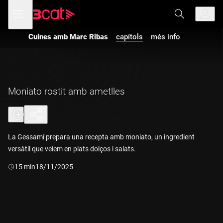
Anar
Anar
Obre
menú
a
al
de
la
contingut
navegació
navegació
Cuines amb Marc Ribas
capítols
més info
principal
Moniato rostit amb ametlles
La Gessamí prepara una recepta amb moniato, un ingredient
versàtil que veiem en plats dolços i salats.
Durada:
15 min
18/11/2025