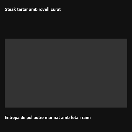
Steak tàrtar amb rovell curat
Durada:
Entrepà de pollastre marinat amb feta i raïm
Durada: