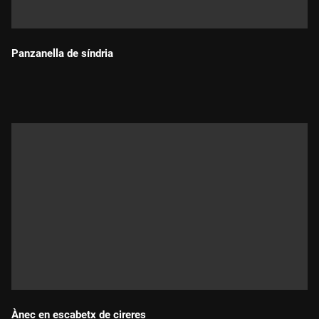
Panzanella de síndria
Durada:
Ànec en escabetx de cireres