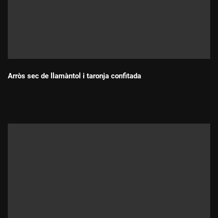
Arròs sec de llamàntol i taronja confitada
Durada: