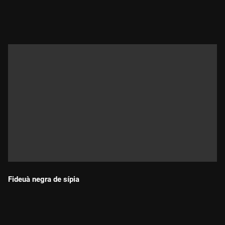
Durada:
Fideuà negra de sípia
Durada: