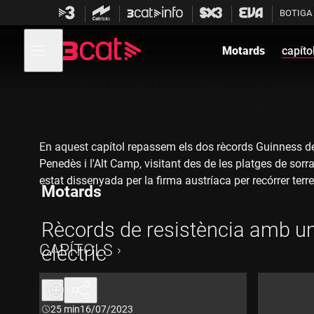
Anar
Anar
BOTIGA
a
al
la
contingut
Obre
navegació
menú
Motards
capíto
de
principal
navegació
En aquest capítol repassem els dos rècords Guinness de 
Penedès i l'Alt Camp, visitant des de les platges de sor
estat dissenyada per la firma austríaca per recórrer terr
Motards
domèstic japonès, actualment molt apreciada a causa de
Rècords de resistència amb u
CAPÍTOLS
elèctric
Durada:
25 min
16/07/2023