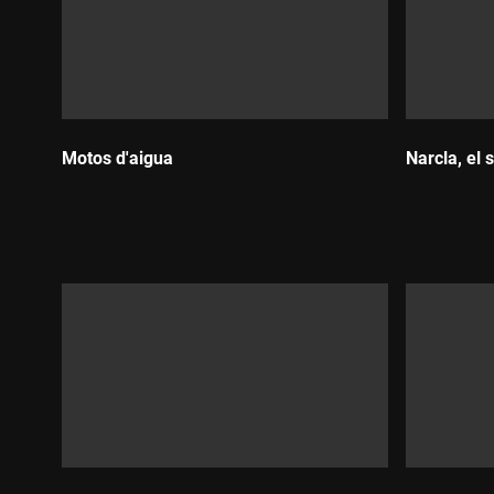
Motos d'aigua
Narcla, el 
Durada:
Durada: