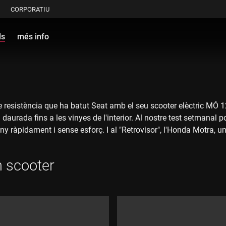
CORPORATIU
ls
més info
resistència que ha batut Seat amb el seu scooter elèctric MÓ 12
ra daurada fins a les vinyes de l'interior. Al nostre test setma
eny ràpidament i sense esforç. I al "Retrovisor", l'Honda Motra, 
l seu peculiar look.
n scooter