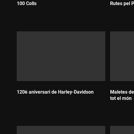
100 Colls
Rutes pel P
Durada:
Durada:
120è aniversari de Harley-Davidson
Maletes de
tot el món
Durada:
Durada: