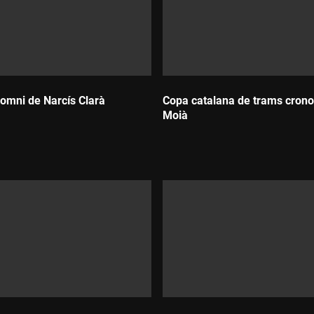
somni de Narcís Clarà
Copa catalana de trams crono
Moià
Durada: