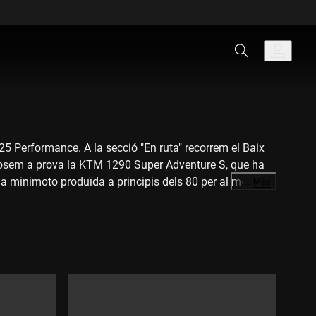
5 Performance. A la secció "En ruta" recorrem el Baix
nal posem a prova la KTM 1290 Super Adventure S, que ha
una minimoto produïda a principis dels 80 per al mercat
…
Més