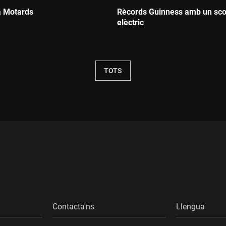
a Motards
Rècords Guinness amb un sco
elèctric
Durada:
TOTS
Contacta'ns
Llengua