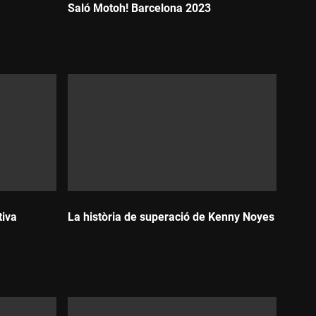
Saló Motoh! Barcelona 2023
Durada:
tiva
La història de superació de Kenny Noyes
Durada: