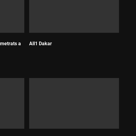
metrats a
All1 Dakar
Durada: