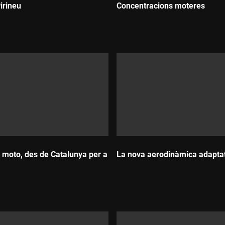
irineu
Concentracions moteres
Durada:
 moto, des de Catalunya per a
La nova aerodinàmica adapta
Durada: