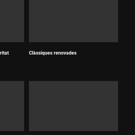
ritat
Clàssiques renovades
Durada: