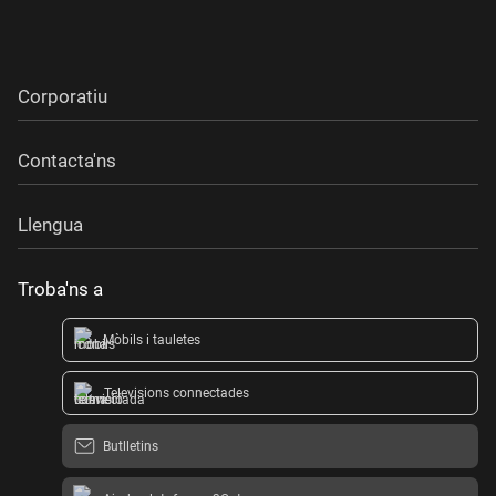
Corporatiu
Contacta'ns
Llengua
Troba'ns a
Mòbils i tauletes
Televisions connectades
Butlletins