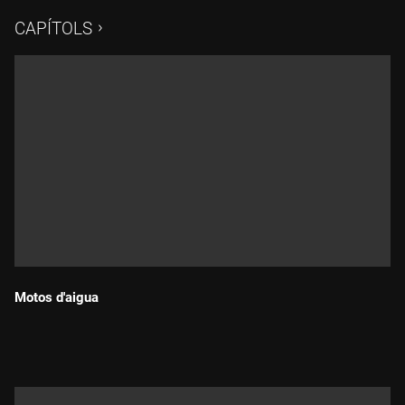
consolidat com un dels esdeveniments més esperats
CAPÍTOLS
dedicats al món trail/aventure. L'última edició va tenir com a
escenari el Rocco's Range. I al "Retrovisor", la Benelli 750 SEI,
una de les motos de sis cilindres que van sortir als anys 70
per revolucionar el mercat.
Motos d'aigua
Durada: