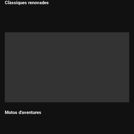
Clàssiques renovades
Durada:
Motos d'aventures
Durada: