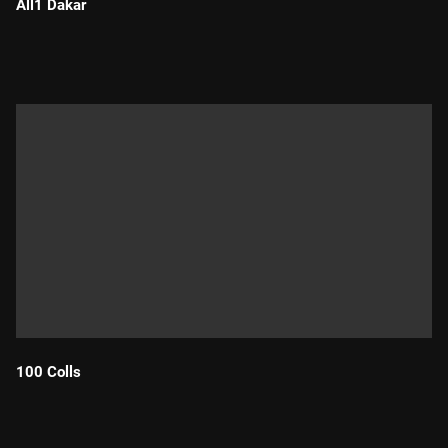
All1 Dakar
Durada:
100 Colls
Durada: