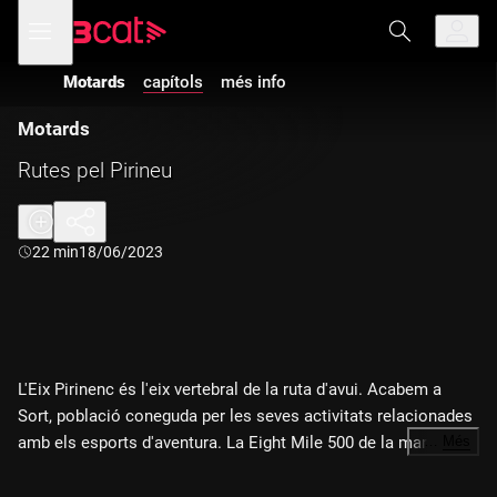
Anar
Anar
Obre
menú
a
al
de
la
contingut
navegació
navegació
Motards
capítols
més info
principal
Motards
Rutes pel Pirineu
Durada:
22 min
18/06/2023
L'Eix Pirinenc és l'eix vertebral de la ruta d'avui. Acabem a
Sort, població coneguda per les seves activitats relacionades
amb els esports d'aventura. La Eight Mile 500 de la marca
…
Més
catalana Macbor protagonitza el banc de proves d'aquesta
setmana. Al reportatge, l'Adventure Experience, que s'ha