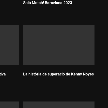
Saló Motoh! Barcelona 2023
Durada:
tiva
La història de superació de Kenny Noyes
Durada: