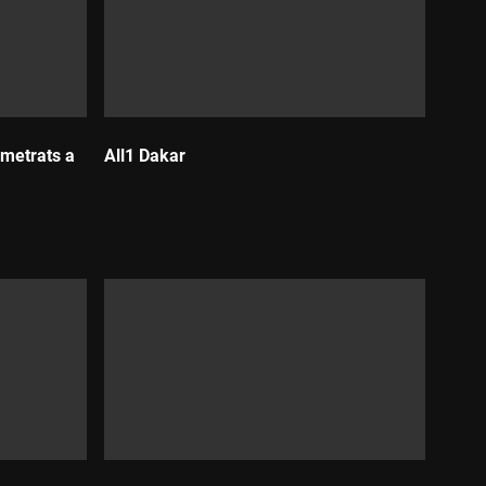
metrats a
All1 Dakar
Durada: