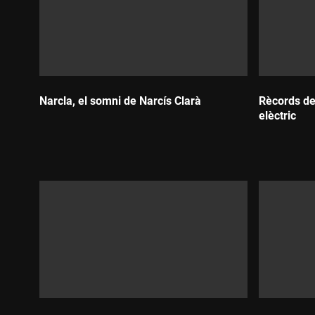
Narcla, el somni de Narcís Clarà
Rècords de
elèctric
Durada:
Durada: