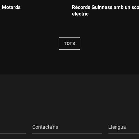
a Motards
Rècords Guinness amb un sco
elèctric
Durada:
TOTS
Contacta'ns
Llengua