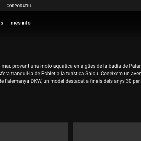
CORPORATIU
ls
més info
 al mar, provant una moto aquàtica en aigües de la badia de Pa
fera tranquil·la de Poblet a la turística Salou. Coneixem un aventu
e l'alemanya DKW, un model destacat a finals dels anys 30 per la