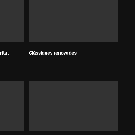
ritat
Clàssiques renovades
Durada: