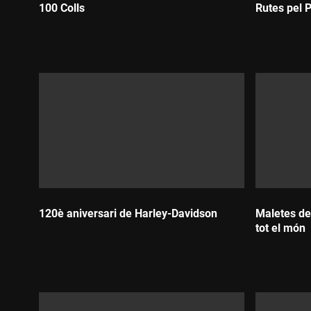
100 Colls
Rutes pel P
Durada:
Durada:
120è aniversari de Harley-Davidson
Maletes de
tot el món
Durada:
Durada: