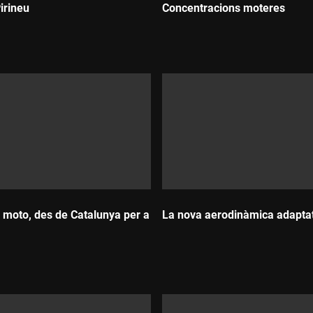
irineu
Concentracions moteres
Durada:
 moto, des de Catalunya per a
La nova aerodinàmica adapta
Durada: