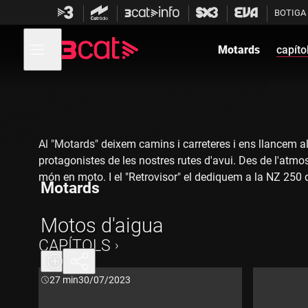
Anar
Anar
BOTIGA
a
al
la
contingut
Obre
navegació
menú
Motards
capíto
de
principal
navegació
Al "Motards" deixem camins i carreteres i ens llancem
protagonistes de les nostres rutes d'avui. Des de l'atmos
món en moto. I el "Retrovisor" el dediquem a la NZ 250 d
Motards
Motos d'aigua
CAPÍTOLS
Durada:
27 min
30/07/2023