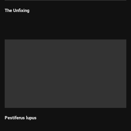
The Unfixing
Durada:
Pestiferus lupus
Durada: