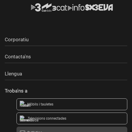
Corporatiu
Contacta'ns
Llengua
Troba'ns a
Mòbils i tauletes
Televisions connectades