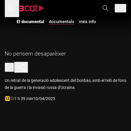
Anar
Anar
Obre
menú
a
al
de
la
contingut
navegació
navegació
Vés a la versió
El documental
documentals
més info
principal
amb
audiodescripció
de
El
documental
-
No pensem
desaparèixer
No pensem desaparèixer
Un retrat de la generació adolescent del Donbàs, amb el teló de fons
de la guerra i la invasió russa d'Ucraïna.
Durada:
1 h 39 min
10/04/2025