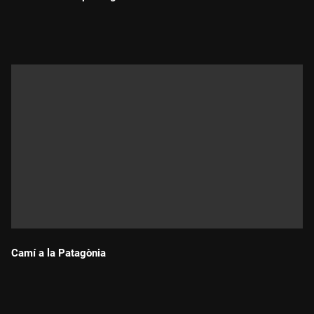
Polska i Current Time TV.
Durada:
Camí a la Patagònia
Durada: