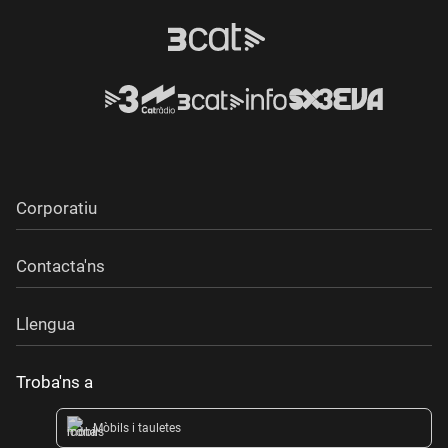
Corporatiu
Contacta'ns
Llengua
Troba'ns a
Mòbils i tauletes