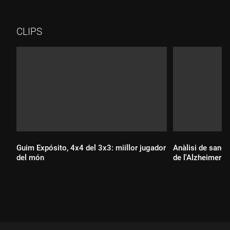
CLIPS
Guim Expósito, 4x4 del 3x3: miillor jugador
Anàlisi de sang 
del món
de l'Alzheimer
Durada:
Durada: