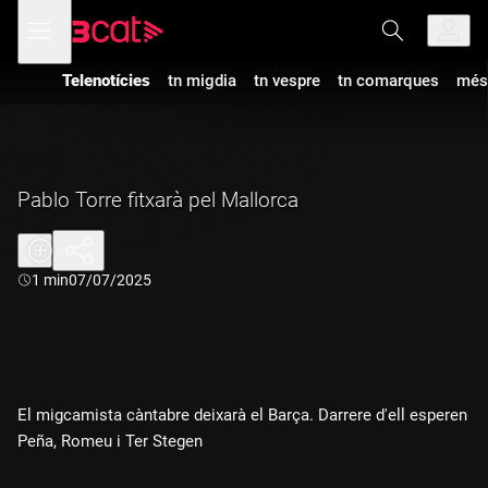
Anar
Anar
Obre
menú
a
al
de
la
contingut
navegació
navegació
Telenotícies
tn migdia
tn vespre
tn comarques
més
principal
Pablo Torre fitxarà pel Mallorca
Durada:
1 min
07/07/2025
El migcamista càntabre deixarà el Barça. Darrere d'ell esperen
Peña, Romeu i Ter Stegen