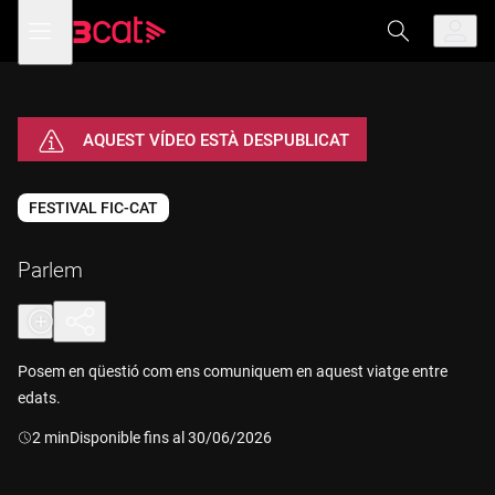
Anar
Anar
Obre
menú
a
al
de
la
contingut
navegació
navegació
principal
AQUEST VÍDEO ESTÀ DESPUBLICAT
FESTIVAL FIC-CAT
Parlem
Posem en qüestió com ens comuniquem en aquest viatge entre
edats.
Durada:
2 min
Disponible fins al 30/06/2026