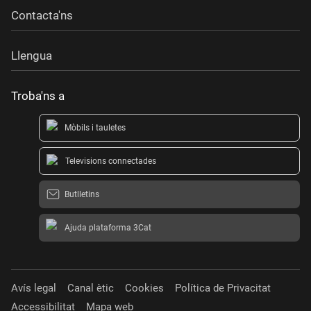
Contacta'ns
Llengua
Troba'ns a
Mòbils i tauletes
Televisions connectades
Butlletins
Ajuda plataforma 3Cat
Avís legal
Canal ètic
Cookies
Política de Privacitat
Accessibilitat
Mapa web