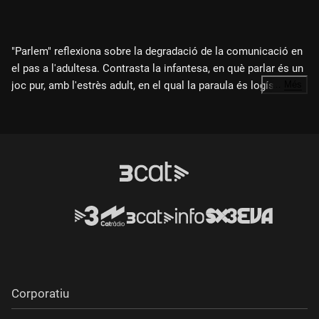
"Parlem" reflexiona sobre la degradació de la comunicació en
el pas a l'adultesa. Contrasta la infantesa, en què parlar és un
joc pur, amb l'estrès adult, en el qual la paraula és logística. El
…
Més
relat viatja de la vellesa a la infantesa per mostrar com el
Direcció i guió:
Martina Sánchez
ritme de la vida marca la nostra capacitat de connectar amb
Intèrprets principals:
Carme Moliné, Irene Gasol, Martina
els altres i recuperar el valor de la conversa.
Sánchez, Ariadna Masferrer, Bruc Gonzáles, Grau Gonzáles
Origen:
Malgrat de Mar
Any:
2026
Corporatiu