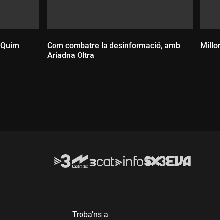
 Quim
Com combatre la desinformació, amb
Millo
Ariadna Oltra
D
Durada:
Troba'ns a