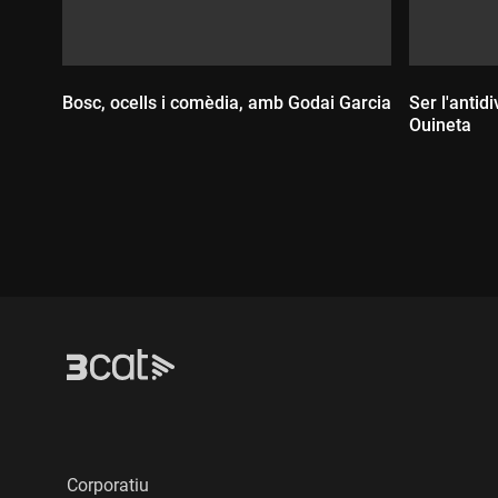
Bosc, ocells i comèdia, amb Godai Garcia
Ser l'antid
Ouineta
Durada:
Durada
Corporatiu