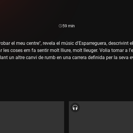
Durada:
59 min
robar el meu centre", revela el músic d'Esparreguera, descrivint 
r les coses em fa sentir molt lliure, molt lleuger. Volia tornar a 
tllant un altre canvi de rumb en una carrera definida per la seva
ons d'El Petit de Cal Eril, un dels seus grans amics, i de Louis
 de les personalitats més úniques de la nostra escena musical.