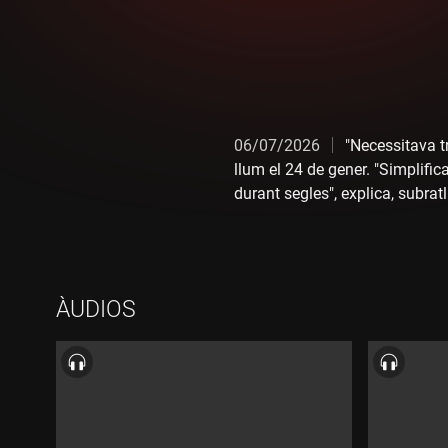
06/07/2026
"Necessitava t
llum el 24 de gener. "Simplifica
durant segles", explica, subra
inclou també les veus de Joan P
mànager, amb qui ha creat una
ÀUDIOS