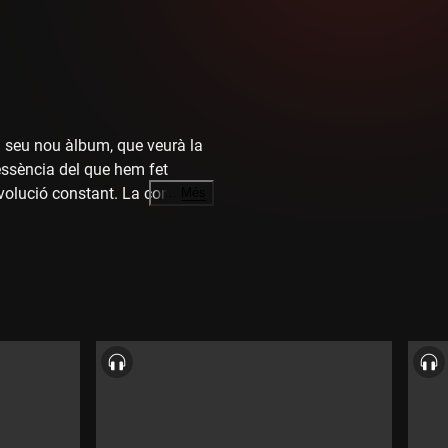
el seu nou àlbum, que veurà la
l'essència del que hem fet
 evolució constant. La conversa
…
Més
e Sansom, la seva parella i