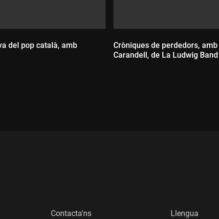
iva del pop català, amb
Cròniques de perdedors, amb
Carandell, de La Ludwig Band
:
Durada:
Contacta'ns
Llengua