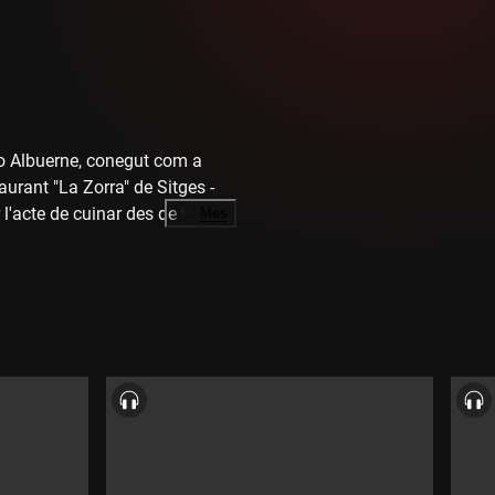
blo Albuerne, conegut com a
aurant "La Zorra" de Sitges -
 l'acte de cuinar des de tots
…
Més
 a gent que estimo. Sempre
 conegui. Hi ha una connexió,
 d'amor impressionant on ho
rada on també analitzem com
ària i les addiccions continuen