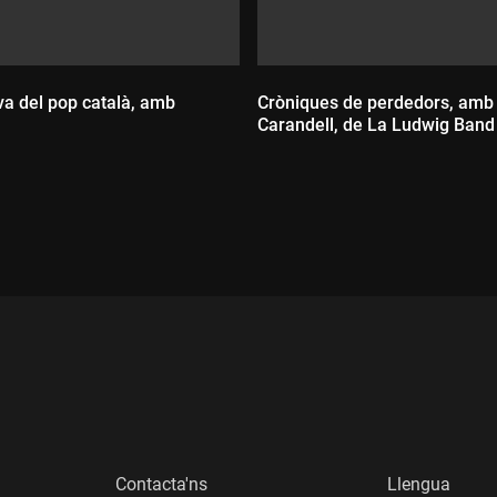
iva del pop català, amb
Cròniques de perdedors, amb
Carandell, de La Ludwig Band
:
Durada:
Contacta'ns
Llengua