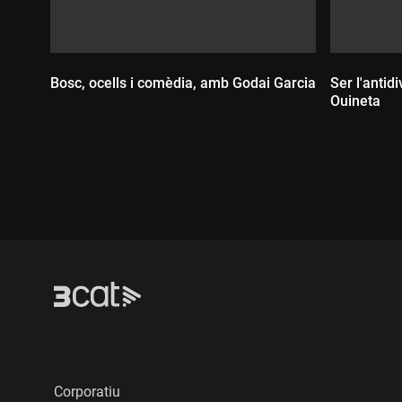
Bosc, ocells i comèdia, amb Godai Garcia
Ser l'antid
Ouineta
Durada:
Durada
Corporatiu