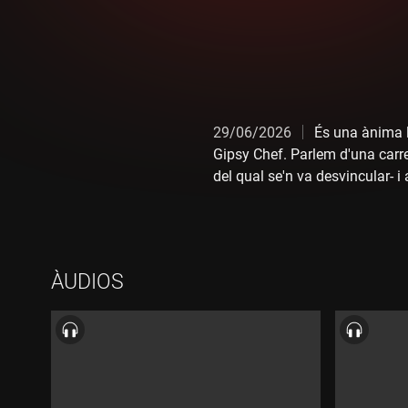
29/06/2026
És una ànima ll
Gipsy Chef. Parlem d'una carrer
del qual se'n va desvincular- i
els vessants, reivindicant la
que em poso davant d'un fogó,
i això em distancia del resta
aboco tot cada vegada. Encara
ÀUDIOS
ha canviat la restauració, tot i
encara presents a l'ofici.