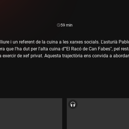
Durada:
59 min
iure i un referent de la cuina a les xarxes socials. L'asturià Pa
a que l'ha dut per l'alta cuina d'"El Racó de Can Fabes", pel rest
 a exercir de xef privat. Aquesta trajectòria ens convida a abordar
 cuina casolana des d'una mirada humana: "M'encanta cuinar per
 hi ha un moment que sento que estimo l'altre, encara que no el
urant, perquè amb tanta gent no pots estimar tothom. És un acte
 que de vegades falli, sempre hi ha amor", reflexiona. Una xer
 alertar que la figura dictatorial d'alguns xefs, la precarietat hor