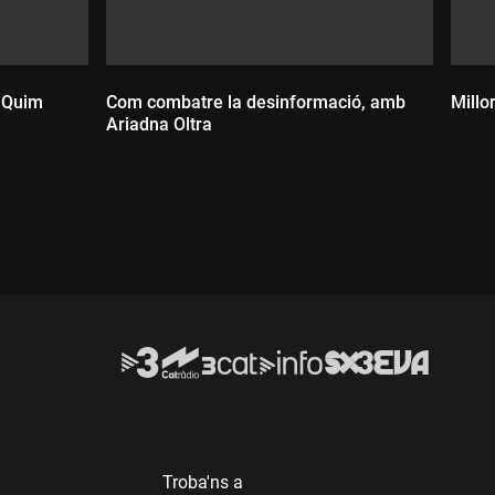
 Quim
Com combatre la desinformació, amb
Millo
Ariadna Oltra
D
Durada:
Troba'ns a