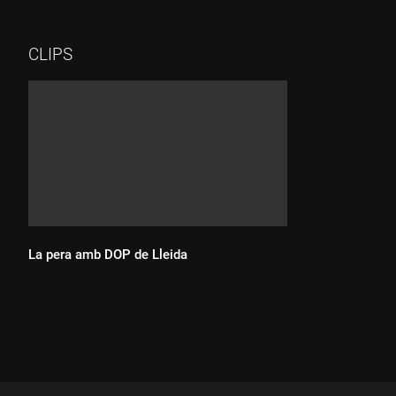
Temps d'elaboració: 30 MINUTS
Producte principal: PERA
Temporada: TOT L'ANY
CLIPS
Ingredients per a 4 persones: 4 peres de Lleida, 500 g de vi
macabeu, 500 g de most, 6 làmines de gelatina, 1 llimona, 2
cullerades de panela, canyella, gingebre, romaní, 2 preses de
xocolata 85% cacau i aigua mineral.
La pera amb DOP de Lleida
Durada: