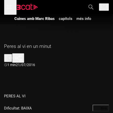
Anar
Anar
Obre
menú
a
al
de
la
contingut
navegació
navegació
Cuines amb Marc Ribas
capítols
més info
principal
Peres al vi en un minut
Durada:
1 min
21/07/2016
PERES AL VI
Dificultat: BAIXA
…
Més