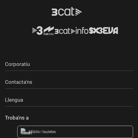
Corporatiu
Contacta'ns
Llengua
Troba'ns a
Mòbils i tauletes