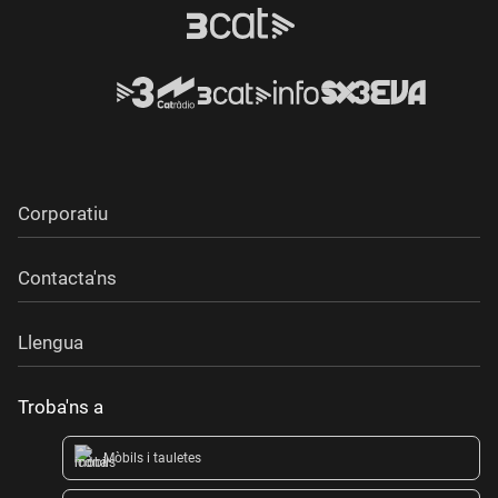
Corporatiu
Contacta'ns
Llengua
Troba'ns a
Mòbils i tauletes