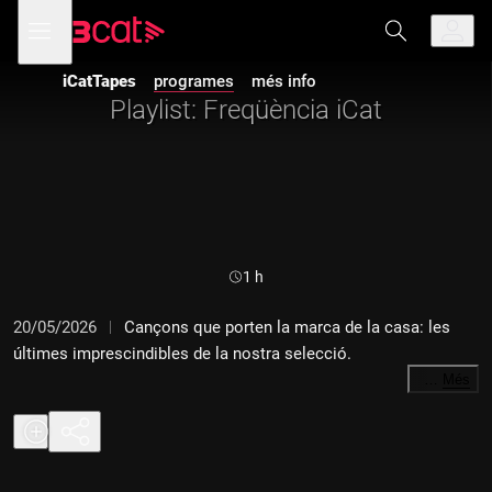
Anar
Anar
Obre
menú
a
al
de
la
contingut
navegació
navegació
iCatTapes
programes
més info
principal
Playlist: Freqüència iCat
Durada:
1 h
20/05/2026
Cançons que porten la marca de la casa: les
últimes imprescindibles de la nostra selecció.
…
Més
01 Dan Peralbo i El Comboi - "Ai ai ai quin goig que fas"
02 The Crab Apples - "Treinta"
03 Maroon 5 - "Heroine"
04 Calvin Harris - "Satisfy (feat. Jazzy)"