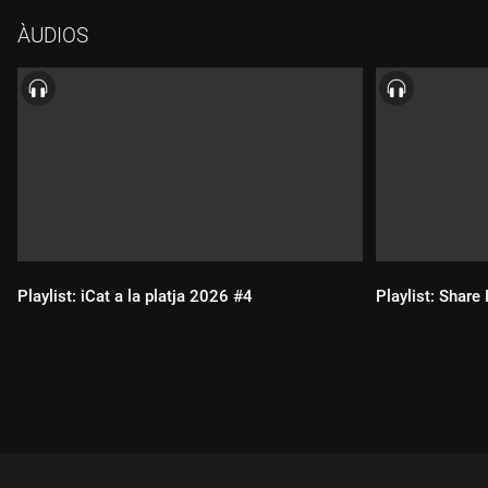
05 Meghan Trainor - "Rich man"
ÀUDIOS
06 Khalid & Lauv - "Tied up"
07 Gigi Ros - "Pulsió"
08 Lady Gaga & Doechii - "Runway"
09 Jigitz & Charlotte Plank - "Car crash"
10 Delgat - "Reichenbach"
11 Jovedry - "El k menys ressona"
12 Ceaxe - "Cube studio vol. 8"
13 Juls - "Tot va tirant"
14 Ypnosi - "Got de llet"
15 Tyla - "She did it again (feat. Zara Larsson)"
Playlist: iCat a la platja 2026 #4
Playlist: Share
16 Lecocq - "Parapents"
17 Palm Monkey + RUSSI + The Palm Tree Boy - "AWGAZI"
18 31 FAM - "La família"
19 Myles Smith + Niall Horan - "Drive safe"
20 Sodi - "On amagar-se"
Durada:
Durada: