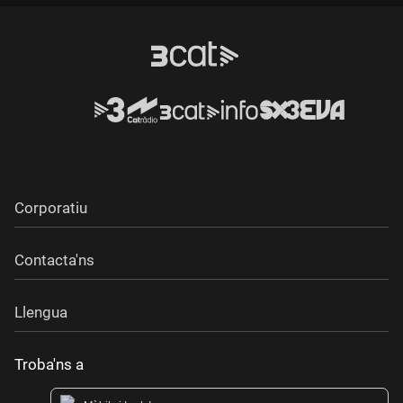
Durada:
Corporatiu
Contacta'ns
Llengua
Troba'ns a