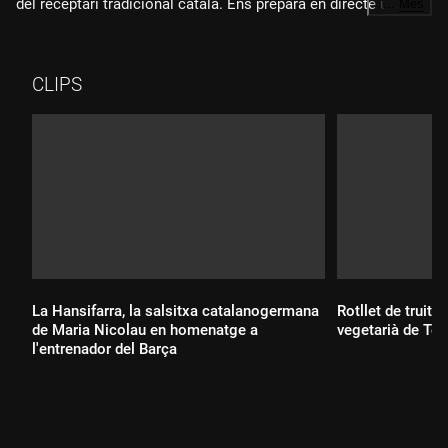
del receptari tradicional català. Ens prepara en directe un plat
…
Més
típic de la nostra cuina i ho fa amb els millors productes del
territori: un pollastre de pagès i unes gambes de Palamós.
CLIPS
La Hansifarra, la salsitxa catalanogermana
Rotllet de truita
de Maria Nicolau en homenatge a
vegetarià de Ter
l'entrenador del Barça
Durada: