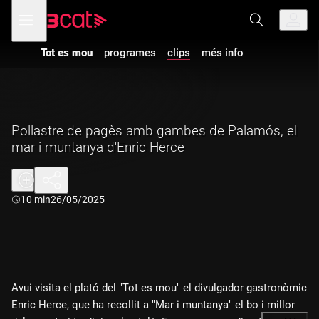
Anar
Anar
Obre
menú
a
al
de
la
contingut
navegació
navegació
Tot es mou
programes
clips
més info
principal
Pollastre de pagès amb gambes de Palamós, el
mar i muntanya d'Enric Herce
Durada:
10 min
26/05/2025
Avui visita el plató del "Tot es mou" el divulgador gastronòmic
Enric Herce, que ha recollit a "Mar i muntanya" el bo i millor