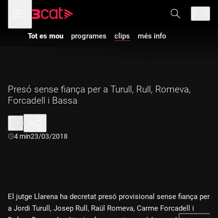
Anar
Anar
Obre
menú
a
al
de
la
contingut
navegació
navegació
Tot es mou
programes
clips
més info
principal
Presó sense fiança per a Turull, Rull, Romeva,
Forcadell i Bassa
Durada:
4 min
23/03/2018
El jutge Llarena ha decretat presó provisional sense fiança per
a Jordi Turull, Josep Rull, Raül Romeva, Carme Forcadell i