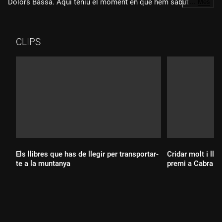
Dolors Bassa. Aquí teniu el moment en què hem sabut la
…
Més
notícia i la valoració de Cristina Fallarás.
CLIPS
Els llibres que has de llegir per transportar-
Cridar molt i lla
te a la muntanya
premi a Cabra d
Durada:
Durada: