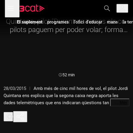
Anar
Anar
Obre
menú
a
al
de
la
contingut
navegació
navegació
Quintana, pilot:"Durant un temps els co-
El suplement
programes
l'ofici d'educar
mans
la te
principal
pilots paguem per poder volar; forma
part de la formació"
Durada:
52 min
28/03/2015
Amb més de cinc mil hores de vol, el pilot Jordi
Quintana ens explica que la segona caixa negra aporta les
dades telemètriques que ens indicaran qüestions tan
…
Més
importants com qui va activar el pilot automàtic. Expliquem els
aspectes tècnics i legals de l'accident de l'avió de
Germanwings als Alps francesos amb Jordi Quintana, pilot, i
amb Carlos Villacorta, soci director de BCV Lex, dedicat al dret