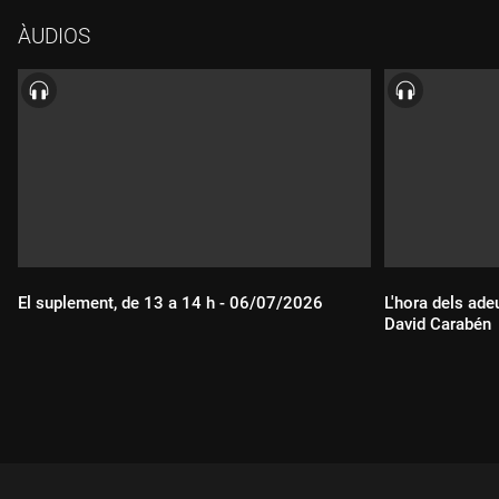
aeronàutic i als accidents d'avió. Inclou l'anàlisi per part dels
ÀUDIOS
nostres tertulians, la periodista Núria Ribó i el catedràtic de
Dret Penal de la UB Joan Queralt.
El suplement, de 13 a 14 h - 06/07/2026
L'hora dels ade
David Carabén
Durada:
Durada: