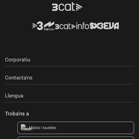
Corporatiu
Contacta'ns
Llengua
Troba'ns a
Mòbils i tauletes