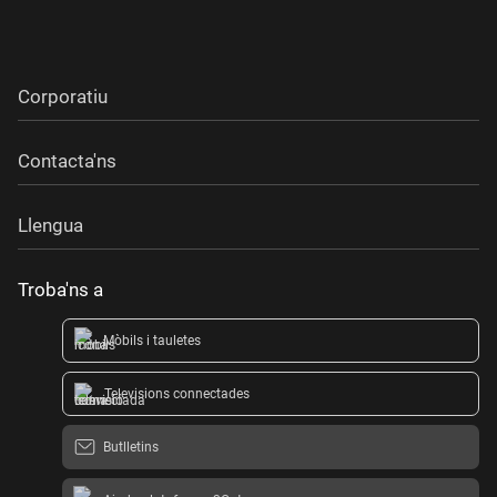
Corporatiu
Contacta'ns
Llengua
Troba'ns a
Mòbils i tauletes
Televisions connectades
Butlletins