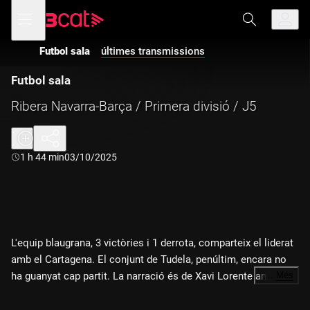
Anar
Anar
Obre
menú
a
al
de
la
contingut
navegació
navegació
Futbol sala
últimes transmissions
principal
Futbol sala
Ribera Navarra-Barça / Primera divisió / J5
Durada:
1 h 44 min
03/10/2025
L'equip blaugrana, 3 victòries i 1 derrota, comparteix el liderat
amb el Cartagena. El conjunt de Tudela, penúltim, encara no
ha guanyat cap partit. La narració és de Xavi Lorente amb
…
Més
l'anàlisi de Jordi Garcia.