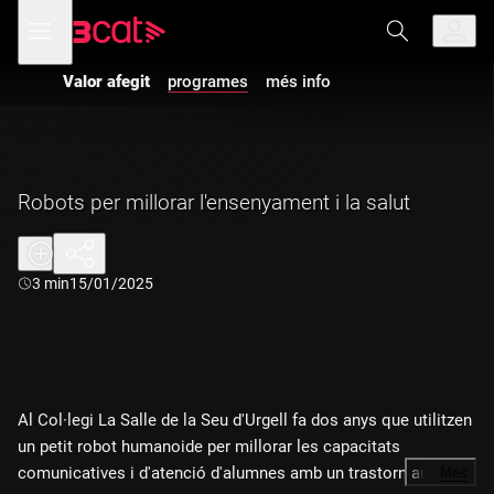
Anar
Anar
Obre
menú
a
al
de
la
contingut
navegació
navegació
Valor afegit
programes
més info
principal
Robots per millorar l'ensenyament i la salut
Durada:
3 min
15/01/2025
Al Col·legi La Salle de la Seu d'Urgell fa dos anys que utilitzen
un petit robot humanoide per millorar les capacitats
comunicatives i d'atenció d'alumnes amb un trastorn autista i
…
Més