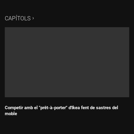
els resultats són satisfactoris. El robot fa d'intermediari entre
les educadores i aquests nens.
CAPÍTOLS
Competir amb el "prêt-à-porter" d'Ikea fent de sastres del
moble
Durada: