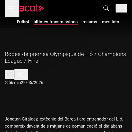
Anar
Anar
Obre
menú
a
al
de
la
contingut
navegació
navegació
Futbol
últimes transmissions
resums
més info
principal
Rodes de premsa Olympique de Lió / Champions
League / Final
Durada:
56 min
22/05/2026
Jonatan Giráldez, extècnic del Barça i ara entrenador del Lió,
compareix davant dels mitjans de comunicació el dia abans