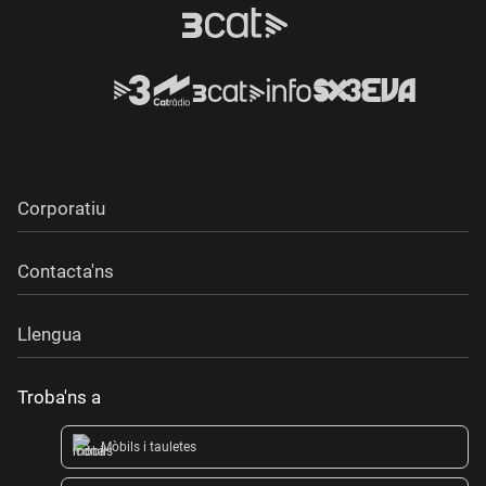
Corporatiu
Contacta'ns
Llengua
Troba'ns a
Mòbils i tauletes