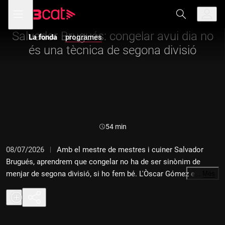
Anar
Anar
Obre
menú
a
al
de
la
contingut
navegació
navegació
Salvador Brugués: congelar avui dia no
La fonda
programes
principal
és una tècnica de segona divisió
Durada:
54 min
08/07/2026
Amb el mestre de mestres i cuiner Salvador
Brugués, aprendrem que congelar no ha de ser sinònim de
menjar de segona divisió, si ho fem bé. L'Òscar Gómez ens
…
Més
porta restaurants on menjar un bon bull de tonyina. Ve a fer
cuinetes la Mònica Álvarez, del perfil d'Instagram Sweet Home
a la Mama, i en Gerard Piñero ens explica històries de la cuina
catalana.