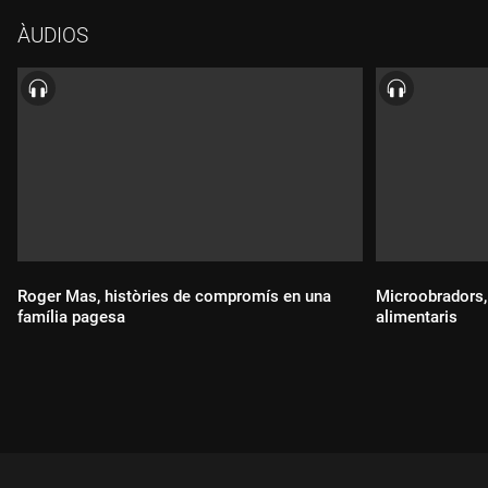
ÀUDIOS
Roger Mas, històries de compromís en una
Microobradors, 
família pagesa
alimentaris
Durada:
Durada: