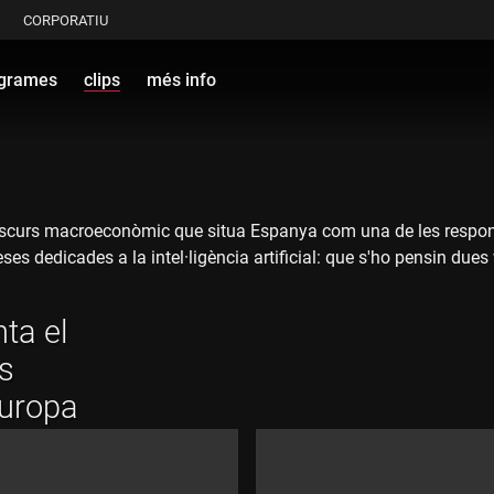
CORPORATIU
grames
clips
més info
t discurs macroeconòmic que situa Espanya com una de les respo
ses dedicades a la intel·ligència artificial: que s'ho pensin due
ta el
es
uropa