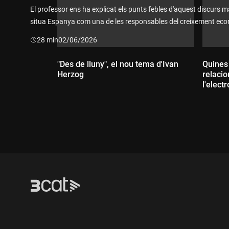
El professor ens ha explicat els punts febles d'aquest discurs
situa Espanya com una de les responsables del creixement eco
també ha donat un consell a tots aquells que inverteixen en e
Durada:
28 min
02/06/2026
la intel·ligència artificial: que s'ho pensin dues vegades!
"Des de lluny", el nou tema d'Ivan
Quines
Herzog
relaci
l'elect
Durada:
Dur