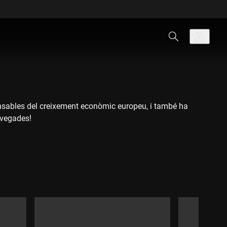
nsables del creixement econòmic europeu, i també ha
s vegades!