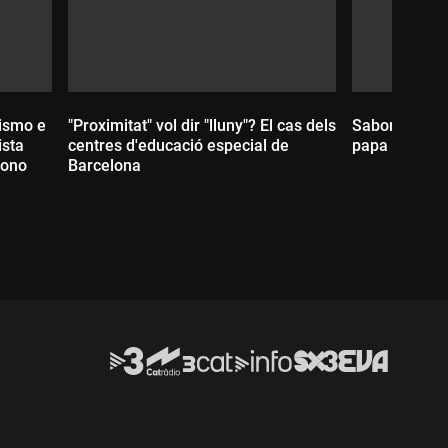
cismo e
"Proximitat" vol dir "lluny"? El cas dels
Sabor de Grà
ista
centres d'educació especial de
papa Lleó XIV
wono
Barcelona
Durada:
Durada: