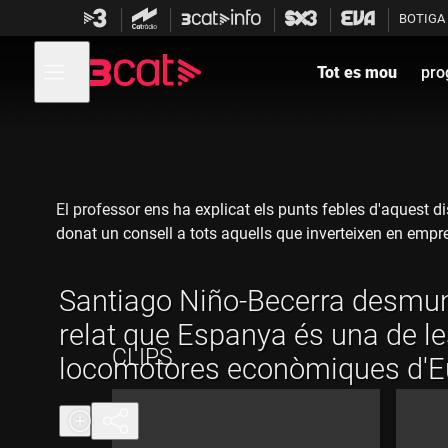
Anar
Anar
BOTIGA
a
al
la
contingut
Obre
navegació
menú
Tot es mou
pro
de
principal
navegació
El professor ens ha explicat els punts febles d'aques
donat un consell a tots aquells que inverteixen en empre
Santiago Niño-Becerra desmun
relat que Espanya és una de l
CLIPS
locomotores econòmiques d'E