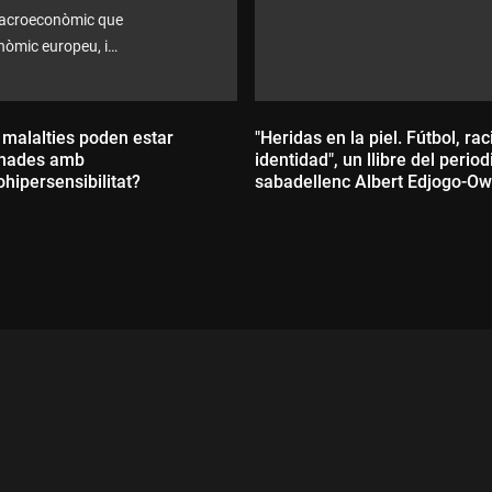
 macroeconòmic que
nòmic europeu, i
mpreses dedicades a
 malalties poden estar
"Heridas en la piel. Fútbol, ra
onades amb
identidad", un llibre del period
rohipersensibilitat?
sabadellenc Albert Edjogo-O
ada:
Durada: