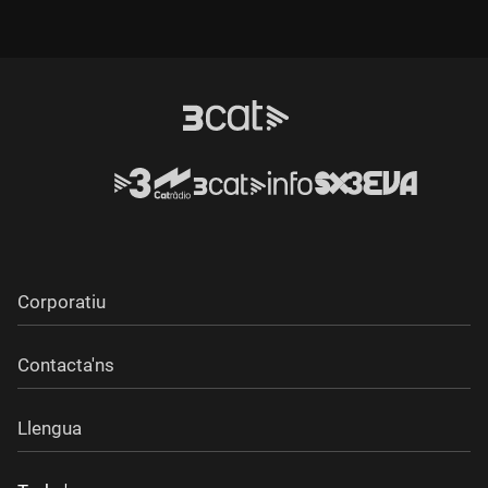
Durada:
Durada:
Corporatiu
Contacta'ns
Llengua