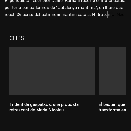
El periodista i escriptor Daniel Romaní recorre el litoral català
per terra per parlar-nos de "Catalunya marítima", un llibre que
recull 36 punts del patrimoni marítim català. Hi trobem fars,
…
Més
museus, drassanes o vaixells antics que es poden visitar. Un
relat ple de curiositats dels elements patrimonials que
expliquen l'estreta relació de Catalunya amb la Mediterrània.
CLIPS
Trident de gaspatxos, una proposta
El bacteri que es
refrescant de Maria Nicolau
transforma en p