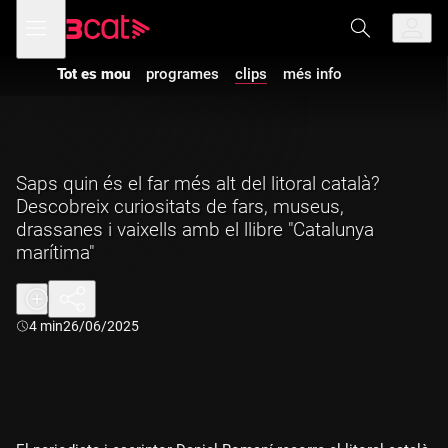
Anar
Anar
Obre
menú
a
al
de
la
contingut
navegació
navegació
Tot es mou
programes
clips
més info
principal
Saps quin és el far més alt del litoral català?
Descobreix curiositats de fars, museus,
drassanes i vaixells amb el llibre "Catalunya
marítima"
Durada:
4 min
26/06/2025