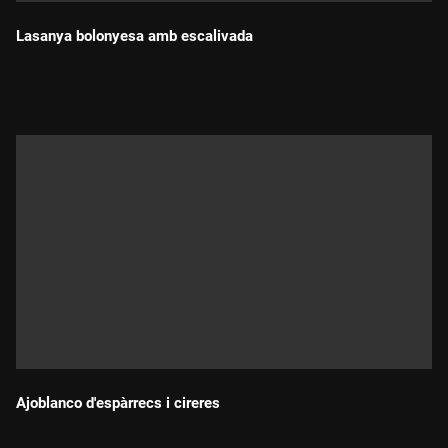
Lasanya bolonyesa amb escalivada
Durada:
Ajoblanco d'espàrrecs i cireres
Durada: