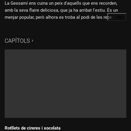
La Gessamí ens cuina un peix d'aquells que ens recorden,
amb la seva flaire deliciosa, que ja ha arribat l'estiu. És un
menjar popular, però alhora es troba al podi de les receptes
…
Més
senzilles i saboroses. Cuinem sardines acompanyades d'un
altre clàssic molt nostrat: l'escalivada.
CAPÍTOLS
Rotllets de cireres i xocolata