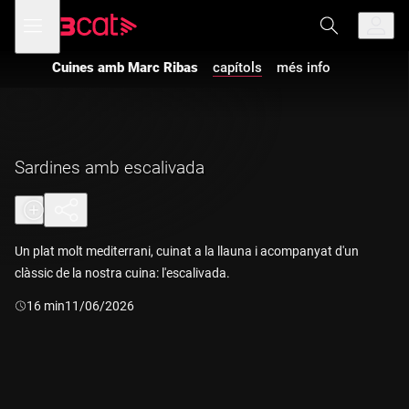
Anar
Anar
Obre
menú
a
al
de
la
contingut
navegació
navegació
Cuines amb Marc Ribas
capítols
més info
principal
Sardines amb escalivada
Un plat molt mediterrani, cuinat a la llauna i acompanyat d'un
clàssic de la nostra cuina: l'escalivada.
Durada:
16 min
11/06/2026