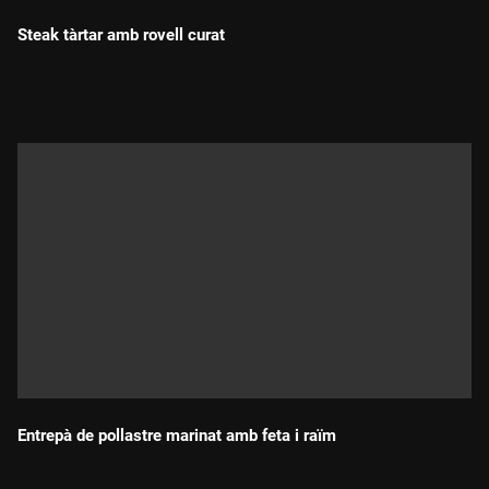
Steak tàrtar amb rovell curat
Durada:
Entrepà de pollastre marinat amb feta i raïm
Durada: