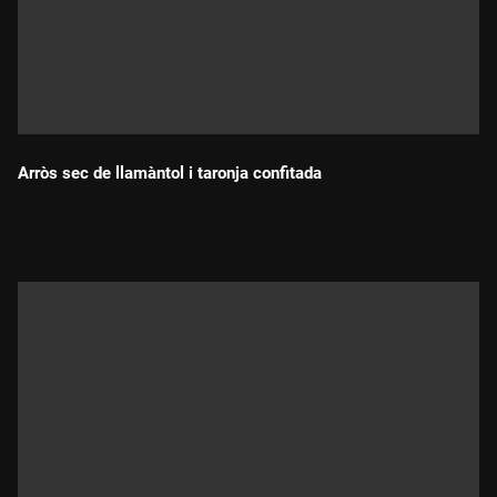
Arròs sec de llamàntol i taronja confitada
Durada: