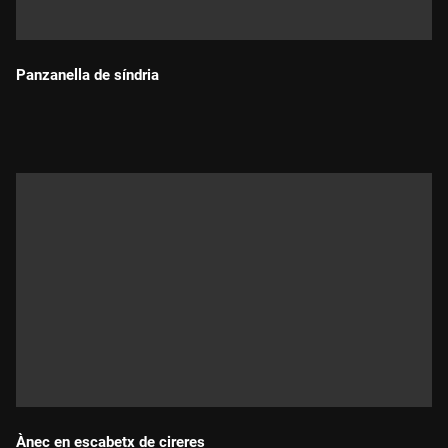
Panzanella de síndria
Durada:
Ànec en escabetx de cireres