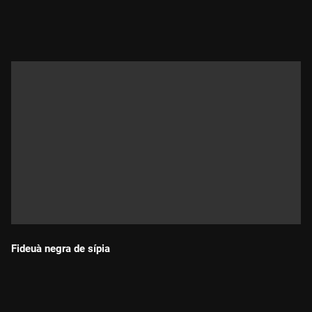
Durada:
Fideuà negra de sípia
Durada: