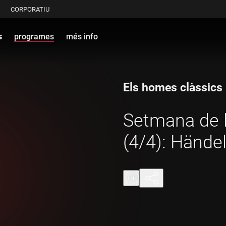
CORPORATIU
s
programes
més info
Els homes clàssics
Setmana de 
(4/4): Händel 