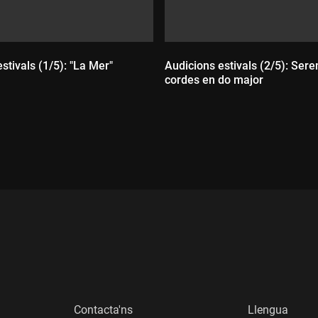
stivals (1/5): "La Mer"
Audicions estivals (2/5): Sere
cordes en do major
:
Durada:
Contacta'ns
Llengua