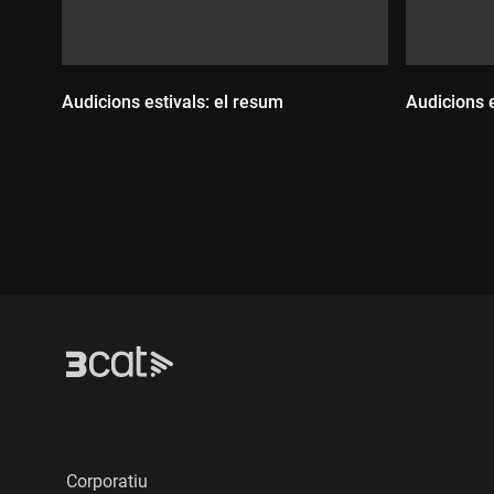
Audicions estivals: el resum
Audicions e
Durada:
Durada
Corporatiu