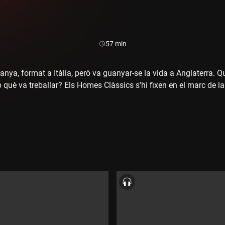
Durada:
57 min
nya, format a Itàlia, però va guanyar-se la vida a Anglaterra. Qu
què va treballar? Els Homes Clàssics s'hi fixen en el marc de 