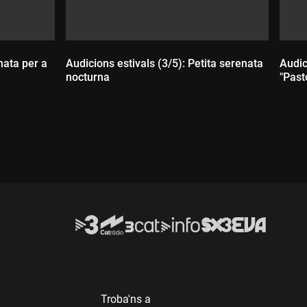
nata per a
Audicions estivals (3/5): Petita serenata
Audic
nocturna
"Past
Durada:
D
Troba'ns a