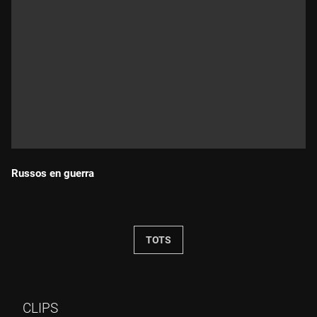
Russos en guerra
Durada:
TOTS
CLIPS