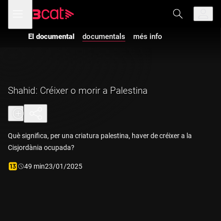
Anar
Anar
Obre
menú
a
al
de
la
contingut
navegació
navegació
El documental
documentals
més info
principal
Shahid: Créixer o morir a Palestina
Què significa, per una criatura palestina, haver de créixer a la
Cisjordània ocupada?
Durada:
49 min
23/01/2025