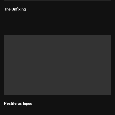
The Unfixing
Durada:
Pestiferus lupus
Durada: