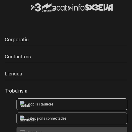
Corporatiu
Contacta'ns
Llengua
Troba'ns a
Mòbils i tauletes
Televisions connectades