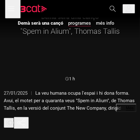
Anar
Anar
Obre
menú
a
al
de
la
contingut
Demà serà una cançó
navegació
navegació
Demà serà una cançó
programes
més info
principal
"Spem in Alium", Thomas Tallis
Durada:
1 h
27/01/2025
La veu humana ocupa l'espai i hi dona forma.
Avui, el motet per a quaranta veus "Spem in Alium", de Thomas
Tallis, en la versió del conjunt The New Company, dirigida per
…
Més
Harry Bickett (Sony Classical, 1999).