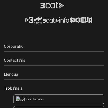
Corporatiu
Contacta'ns
Llengua
Troba'ns a
Mòbils i tauletes