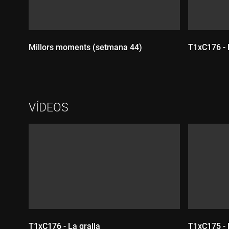
Millors moments (setmana 44)
T1xC176 - 
Durada:
Durada
VÍDEOS
T1xC176 - La gralla
T1xC175 - E