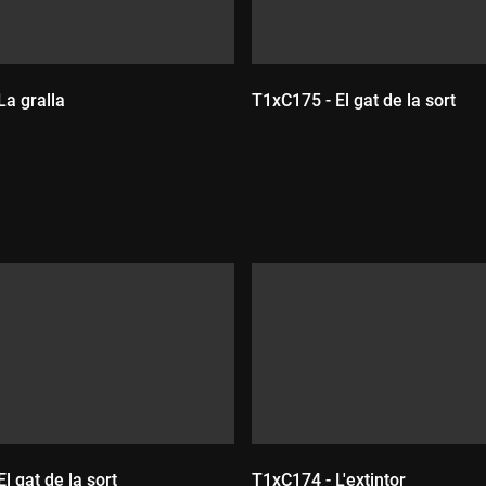
La gralla
T1xC175 - El gat de la sort
Durada:
:
l gat de la sort
T1xC174 - L'extintor