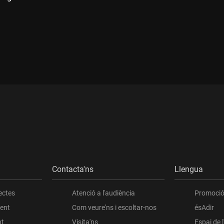
:
Durada:
Contacta'ns
Llengua
ectes
Atenció a l'audiència
Promoció 
ient
Com veure'ns i escoltar-nos
ésAdir
nt
Visita'ns
Espai de 