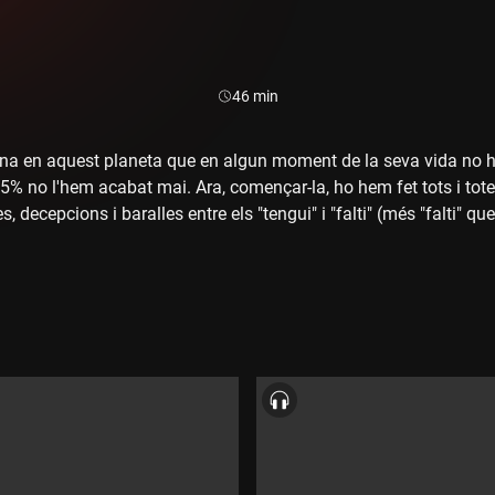
Durada:
46 min
na en aquest planeta que en algun moment de la seva vida no ha
5% no l'hem acabat mai. Ara, començar-la, ho hem fet tots i tote
 decepcions i baralles entre els "tengui" i "falti" (més "falti" que
d'Arbeca que ens explica què és el seu "Transinhumància tour"
r en una cerveseria, el 1939.