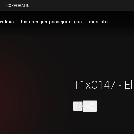
CORPORATIU
vídeos
històries per passejar el gos
més info
T1xC147 - E