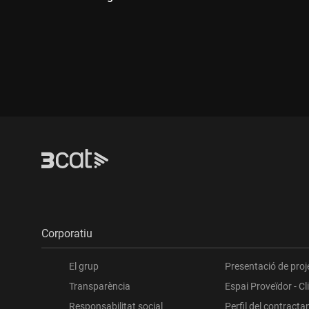
Durada
Durada:
Corporatiu
El grup
Presentació de proj
Transparència
Espai Proveïdor - Cl
Responsabilitat social
Perfil del contracta