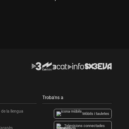
D
Durada:
Troba'ns a
de la llengua
Mòbils i tauletes
Televisions connectades
l'aranès