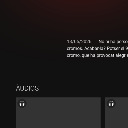
13/05/2026
No hi ha perso
cromos. Acabar-la? Potser el 9
cromo, que ha provocat alegries,
Chop Boys, un grup de música 
Duc per l'atemptat contra Hitle
ÀUDIOS