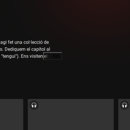
gi fet una col·lecció de
s. Dediquem el capítol al
 "tengui"). Ens visiten els Pork
…
Més
. Sortim a passejar amb en