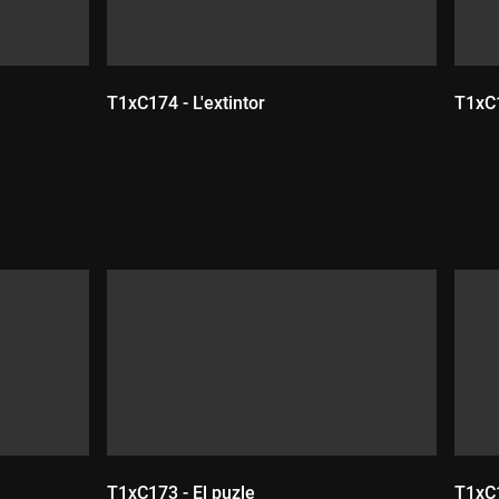
T1xC174 - L'extintor
T1xC1
Durada:
D
T1xC173 - El puzle
T1xC1