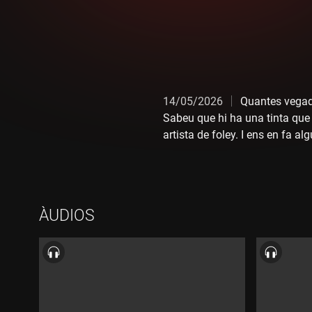
14/05/2026
Quantes vegade
Sabeu que hi ha una tinta que 
artista de foley. I ens en fa al
el gos", anem amb en Kaiser a
ÀUDIOS