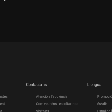
:
Durada:
Contacta'ns
Llengua
ectes
Atenció a l'audiència
Promoció 
ient
Com veure'ns i escoltar-nos
ésAdir
nt
Visita'ns
Espai de 