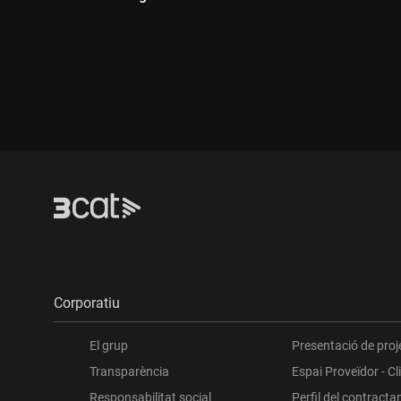
Durada
Durada:
Corporatiu
El grup
Presentació de proj
Transparència
Espai Proveïdor - Cl
Responsabilitat social
Perfil del contracta