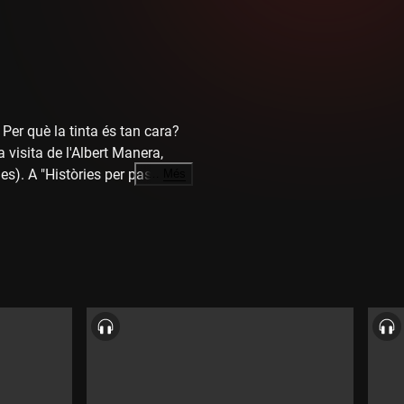
Per què la tinta és tan cara?
visita de l'Albert Manera,
ies). A "Històries per passejar
…
Més