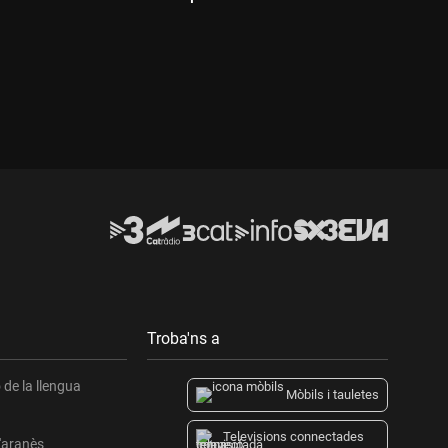
D
Durada:
Troba'ns a
de la llengua
Mòbils i tauletes
Televisions connectades
l'aranès