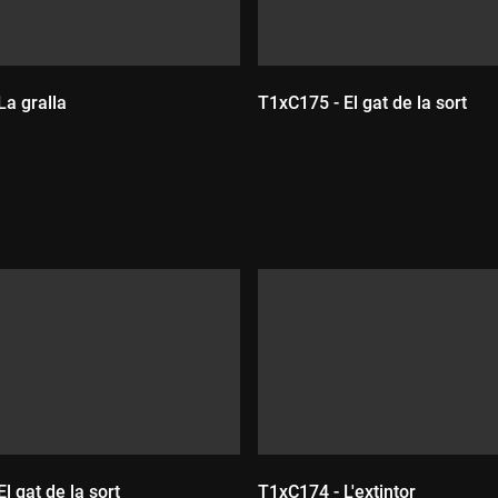
La gralla
T1xC175 - El gat de la sort
Durada:
:
l gat de la sort
T1xC174 - L'extintor