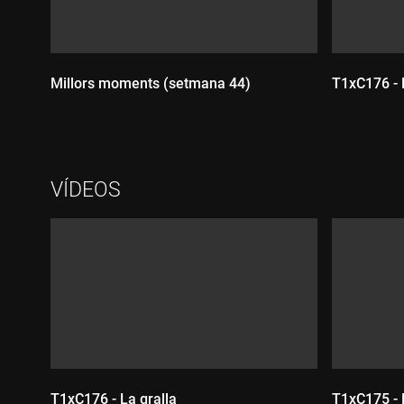
Millors moments (setmana 44)
T1xC176 - 
Durada:
Durada
VÍDEOS
T1xC176 - La gralla
T1xC175 - E