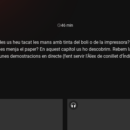
Durada:
46 min
s us heu tacat les mans amb tinta del boli o de la impressora? 
es menja el paper? En aquest capítol us ho descobrim. Rebem la 
gunes demostracions en directe (fent servir l'Àlex de conillet d'Índ
 conèixer la secta Love Has Won.