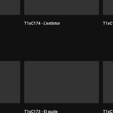
T1xC174 - L'extintor
T1xC1
Durada:
D
T1xC173 - El puzle
T1xC1