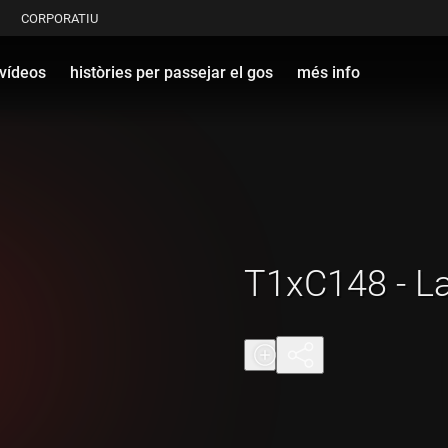
CORPORATIU
vídeos
històries per passejar el gos
més info
T1xC148 - La