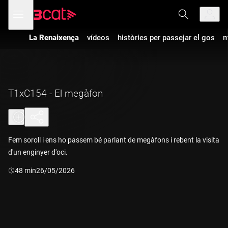
Anar
Anar
Obre
menú
a
al
de
la
contingut
navegació
navegació
La Renaixença
vídeos
històries per passejar el gos
m
principal
T1xC154 - El megàfon
Fem soroll i ens ho passem bé parlant de megàfons i rebent la visita
d'un enginyer d'oci.
Durada:
48 min
26/05/2026