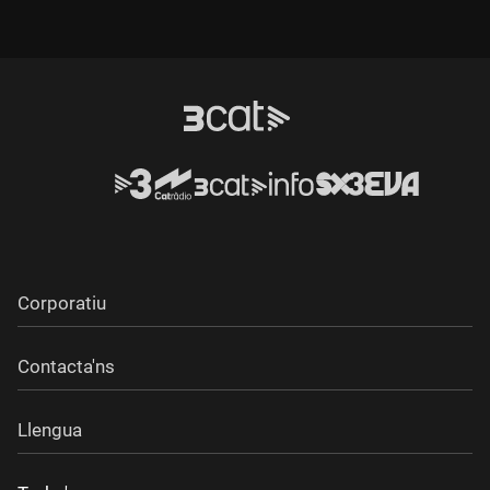
Durada:
Durada:
Corporatiu
Contacta'ns
Llengua