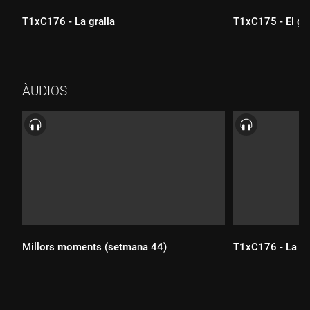
T1xC176 - La gralla
T1xC175 - El gat
Durada:
Durada:
ÀUDIOS
Millors moments (setmana 44)
T1xC176 - La gr