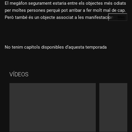
El megàfon segurament estaria entre els objectes més odiats
per moltes persones perquè pot arribar a fer molt mal de cap.
Però també és un objecte associat a les manifestacions. I a
…
Més
nosaltres les manifestacions i els crits sempre ens agraden.
Per això, dediquem el capítol al megàfon. Rebem la visita de
l'Oscar Elgarrista, enginyer d'oci. D'ell depèn que quan pugem
a atraccions no acabem aixafats contra terra, bàsicament. A
No tenim capítols disponibles d‘aquesta temporada
"Històries per passejar el gos", anem amb en Lucky fins a
l'atemptat contra el vol 159 de Daallo Airlines.
VÍDEOS