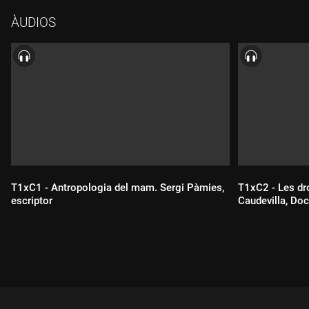
fenomen i de les motivacions que s'hi amaguen darrere.
ÀUDIOS
T1xC1 - Antropologia del mam. Sergi Pàmies,
T1xC2 - Les dr
escriptor
Caudevilla, Doc
Durada:
Durada: