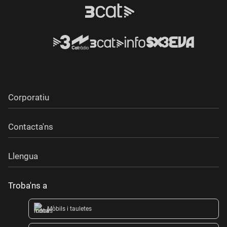
Corporatiu
Contacta'ns
Llengua
Troba'ns a
Mòbils i tauletes