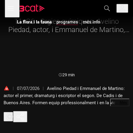
Anar
Anar
Obre
menú
a
al
de
la
contingut
navegació
navegació
T1xC6 - Orgies químiques. Avelino
La flora i la fauna
programes
més info
principal
Piedad, actor, i Emmanuel de Martino,
dramaturg
Durada:
29 min
07/07/2026
Avelino Piedad i Emmanuel de Martino:
actor el primer, dramaturg i escriptor el segon. De Cadis i de
Buenos Aires. Formen equip professionalment i en la vida; són
…
Més
parella. Han aterrat a Barcelona amb una obra teatral que ens
ha fet explotar el cap, "El Gé", un monòleg dur i fosc que ens
endinsa en la pràctica del chemsex: sexe desenfrenat i moltes
drogues. Amb tots dos parlem dels clarobscurs d'aquest