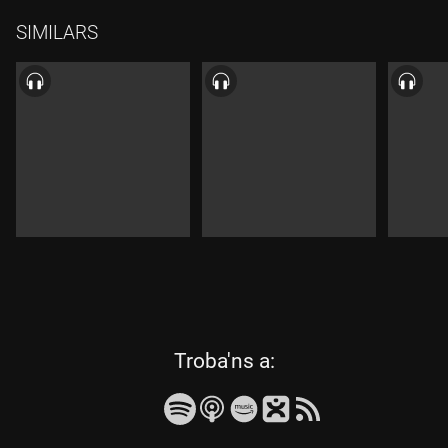
SIMILARS
les
Troba'ns a:
següents
xarxes
socials