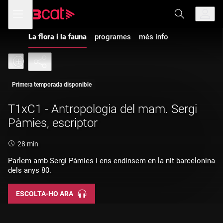
Anar
Anar
Obre
menú
a
al
de
la
contingut
navegació
navegació
La flora i la fauna
programes
més info
principal
Primera temporada disponible
T1xC1 - Antropologia del mam. Sergi
Pàmies, escriptor
Durada:
28 min
Parlem amb Sergi Pàmies i ens endinsem en la nit barcelonina
dels anys 80.
ESCOLTA-HO ARA