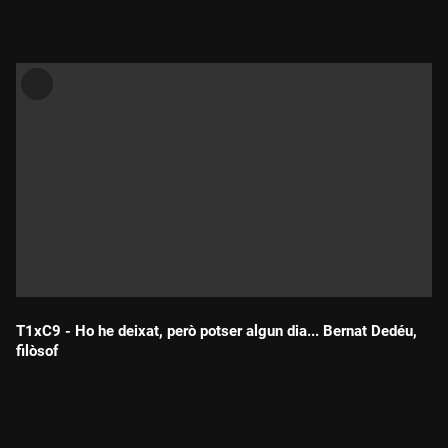
T1xC9 - Ho he deixat, però potser algun dia... Bernat Dedéu,
filòsof
Durada: