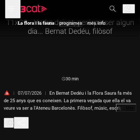
Anar
Anar
Obre
menú
a
al
de
la
contingut
navegació
navegació
T1xC9 - Ho he deixat, però potser algun
La flora i la fauna
programes
més info
principal
dia... Bernat Dedéu, filòsof
Durada:
30 min
07/07/2026
En Bernat Dedéu i la Flora Saura fa més
de 25 anys que es coneixen. La primera vegada que ella el va
veure va ser a l'Ateneu Barcelonès. Filòsof, músic, escriptor,
…
Més
llest com la gana, ben plantat i un punt insolent. Com a la Flora,
li agradaven les barres dels bars i el whisky. Al llarg dels anys
s'han anat trobant aquí i allà, treballant a vegades, però
sobretot de nit. Fins que fa uns anys tots dos van deixar de