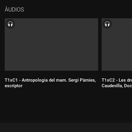
beure. Ara es troben menys i, quan ho fan, és de dia,
ÀUDIOS
empassant-se un fricandó i per beure, tots dos, una aigua amb
gas.
T1xC1 - Antropologia del mam. Sergi Pàmies,
T1xC2 - Les dr
escriptor
Caudevilla, Doc
Durada:
Durada: