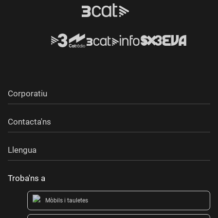
Corporatiu
Contacta'ns
Llengua
Troba'ns a
Mòbils i tauletes