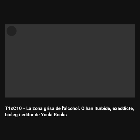
Durada:
T1xC10 - La zona grisa de l'alcohol. Oihan Iturbide, exaddicte,
biòleg i editor de Yonki Books
Durada: