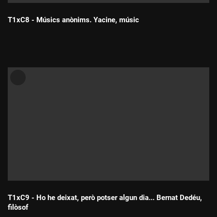
T1xC8 - Músics anònims. Yacine, músic
Durada:
T1xC9 - Ho he deixat, però potser algun dia... Bernat Dedéu,
filòsof