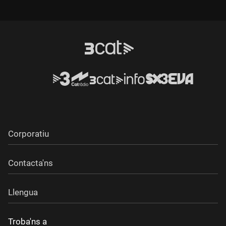
Corporatiu
Contacta'ns
Llengua
Troba'ns a