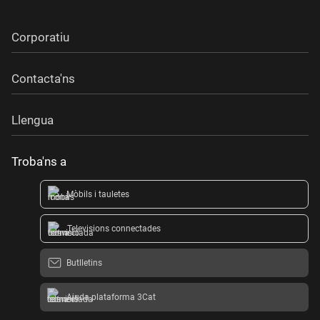
Corporatiu
Contacta'ns
Llengua
Troba'ns a
Mòbils i tauletes
Televisions connectades
Butlletins
Ajuda plataforma 3Cat