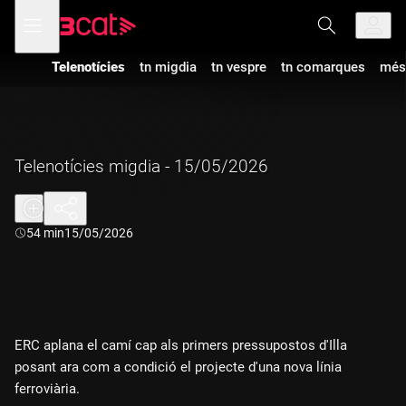
Anar
Anar
Obre
menú
a
al
de
la
contingut
navegació
navegació
Telenotícies
tn migdia
tn vespre
tn comarques
més
principal
Telenotícies migdia - 15/05/2026
Durada:
54 min
15/05/2026
ERC aplana el camí cap als primers pressupostos d'Illa
posant ara com a condició el projecte d'una nova línia
ferroviària.