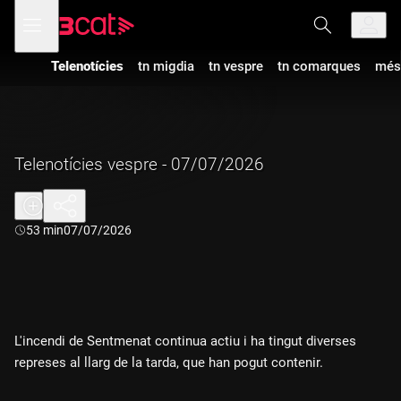
Anar
Anar
Obre
menú
a
al
de
la
contingut
navegació
navegació
Telenotícies
tn migdia
tn vespre
tn comarques
més
principal
Telenotícies vespre - 07/07/2026
Durada:
53 min
07/07/2026
L'incendi de Sentmenat continua actiu i ha tingut diverses
represes al llarg de la tarda, que han pogut contenir.