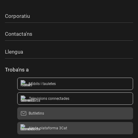
Corporatiu
Contacta'ns
Llengua
Troba'ns a
Mòbils i tauletes
Televisions connectades
Butlletins
Ajuda plataforma 3Cat