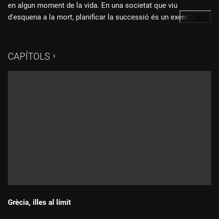
en algun moment de la vida. En una societat que viu
d'esquena a la mort, planificar la successió és un exercici
…
Més
incòmode però evita conflictes familiars i despeses
inesperades.
CAPÍTOLS
Grècia, illes al límit
Durada: