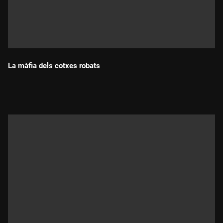
La màfia dels cotxes robats
Durada: