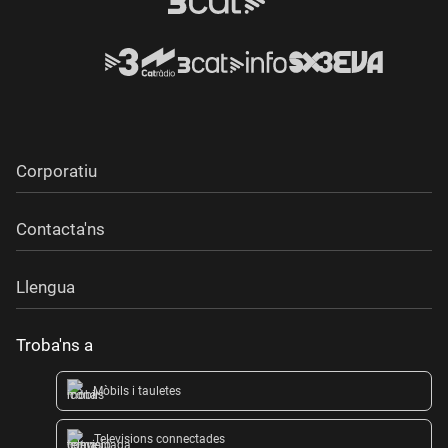
Corporatiu
Contacta'ns
Llengua
Troba'ns a
Mòbils i tauletes
Televisions connectades