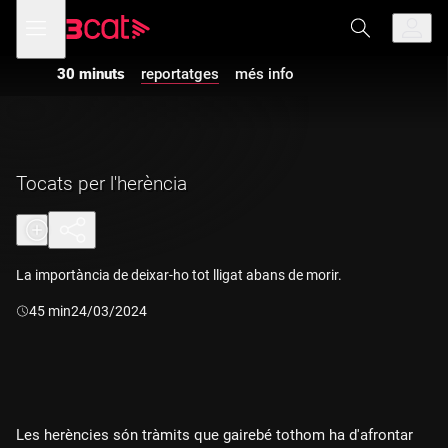
Anar
Anar
Obre
menú
a
al
de
la
contingut
navegació
navegació
30 minuts
reportatges
més info
principal
Tocats per l'herència
La importància de deixar-ho tot lligat abans de morir.
Durada:
45 min
24/03/2024
Les herències són tràmits que gairebé tothom ha d'afrontar