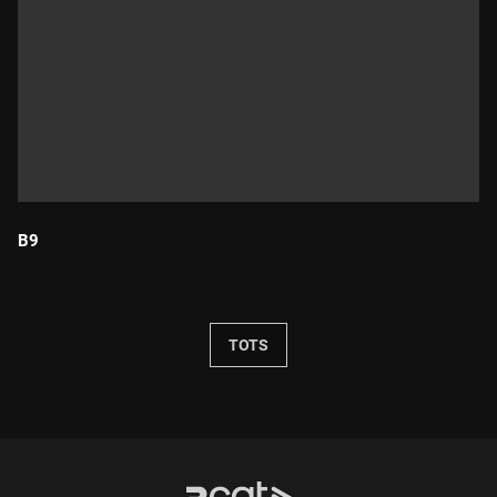
B9
Durada:
TOTS