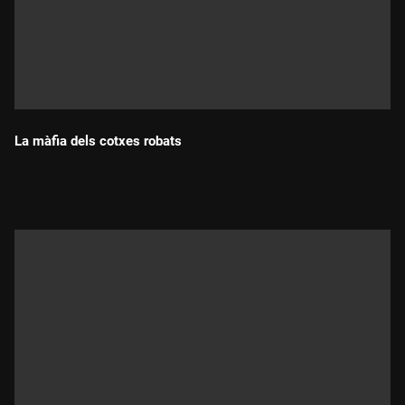
La màfia dels cotxes robats
Durada: