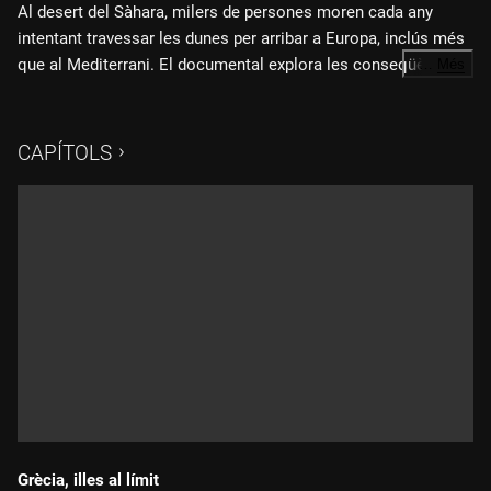
Al desert del Sàhara, milers de persones moren cada any
intentant travessar les dunes per arribar a Europa, inclús més
que al Mediterrani. El documental explora les conseqüències
…
Més
de les polítiques europees al Níger, el país més pobre de la
"Tombes de sorra"
és un reportatge d'Oriol Puig Cepero i Hibai
Terra, convertit de facto en l'altra frontera d'Europa.
Arbide Aza, produït per Muzungu.
CAPÍTOLS
Grècia, illes al límit