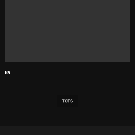
B9
Durada:
TOTS