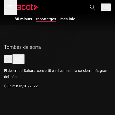
Anar
Anar
Obre
menú
a
al
de
la
contingut
navegació
navegació
30 minuts
reportatges
més info
principal
Tombes de sorra
El desert del Sàhara, convertit en el cementiri a cel obert més gran
del món.
Durada:
36 min
16/01/2022