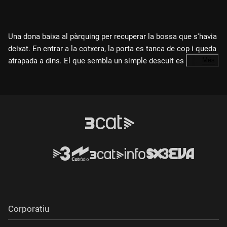
Una dona baixa al pàrquing per recuperar la bossa que s'havia
deixat. En entrar a la cotxera, la porta es tanca de cop i queda
atrapada a dins. El que sembla un simple descuit es
…
Més
converteix en una situació cada cop més inquietant, en què la
Direcció i guió
: Àlex Lorenzo Durán
realitat deixa de ser fiable.
Intèrprets principals:
Montse Durán Flores, Jordi Lorenzo
Mellado
Origen
: Tarragona
Any
: 2026
Corporatiu