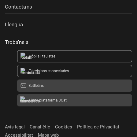
Contacta'ns
Llengua
Troba'ns a
Mòbils i tauletes
Televisions connectades
Butlletins
Ajuda plataforma 3Cat
Avís legal
Canal ètic
Cookies
Política de Privacitat
Accessibilitat
Mapa web