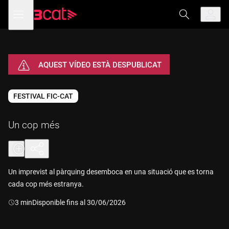
Anar
Anar
Obre
menú
a
al
de
la
contingut
navegació
navegació
principal
AQUEST VÍDEO ESTÀ DESPUBLICAT
FESTIVAL FIC-CAT
Un cop més
Un imprevist al pàrquing desemboca en una situació que es torna
cada cop més estranya.
Durada:
3 min
Disponible fins al 30/06/2026