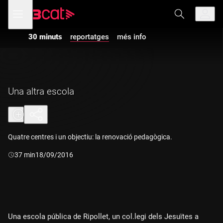
Anar
Anar
Obre
menú
a
al
de
la
contingut
navegació
navegació
30 minuts
reportatges
més info
principal
Una altra escola
Quatre centres i un objectiu: la renovació pedagògica.
Durada:
37 min
18/09/2016
Una escola pública de Ripollet, un col.legi dels Jesuïtes a