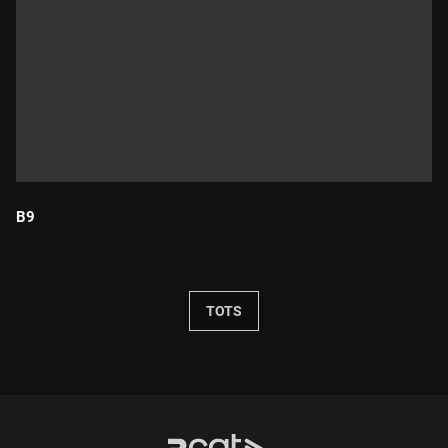
B9
Durada:
TOTS