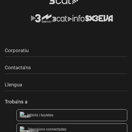
Corporatiu
Contacta'ns
Llengua
Troba'ns a
Mòbils i tauletes
Televisions connectades