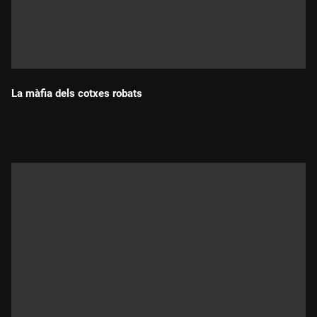
La màfia dels cotxes robats
Durada: