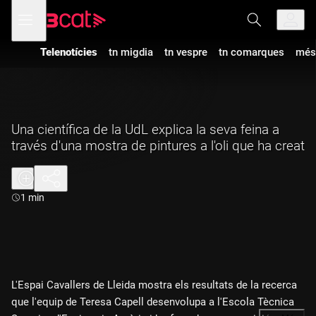
Anar
Anar
Obre
menú
a
al
de
la
contingut
navegació
navegació
Telenotícies
tn migdia
tn vespre
tn comarques
més
principal
Una científica de la UdL explica la seva feina a
través d'una mostra de pintures a l'oli que ha creat
Durada:
1 min
L'Espai Cavallers de Lleida mostra els resultats de la recerca
que l'equip de Teresa Capell desenvolupa a l'Escola Tècnica