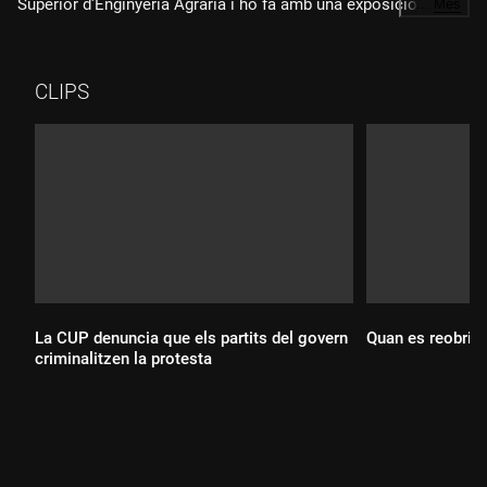
Superior d'Enginyeria Agrària i ho fa amb una exposició de
…
Més
pintures a l'oli de la mateixa científica. Vol fer arribar tothom
el treball en el camp dels transgènics amb una fusió de
ciència i art.
CLIPS
La CUP denuncia que els partits del govern
Quan es reobrirà
criminalitzen la protesta
Durada:
Durada: