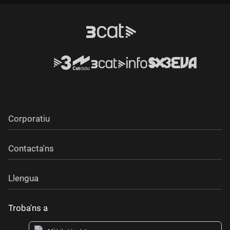
Corporatiu
Contacta'ns
Llengua
Troba'ns a