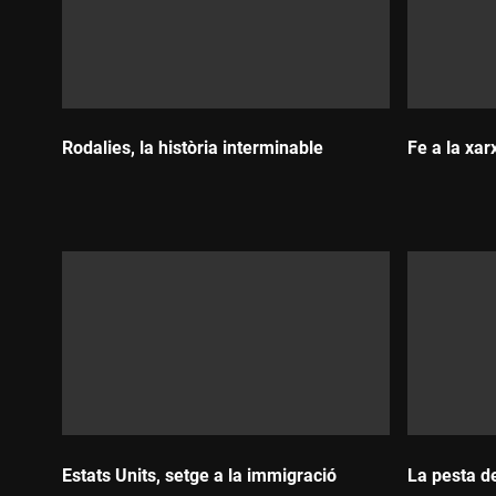
Rodalies, la història interminable
Fe a la xar
Durada:
Durada:
Estats Units, setge a la immigració
La pesta d