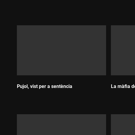
Durada:
Durada:
Pujol, vist per a sentència
La màfia d
Durada:
Durada