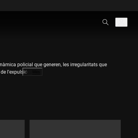
nàmica policial que generen, les irregularitats que
de l'expulsió.
…
Més
àmica policial que generen, les irregularitats que
de l'expulsió.
lament de Catalunya, el Síndic de Greuges, l'Ajuntament
, però, més enllà d'aquests centres, que són un pas més
stan íntimament relacionades amb els macrovols