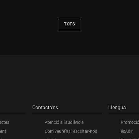
Durada:
TOTS
Contacta'ns
Llengua
ectes
Atenció a l'audiència
Promoció 
ient
Com veure'ns i escoltar-nos
ésAdir