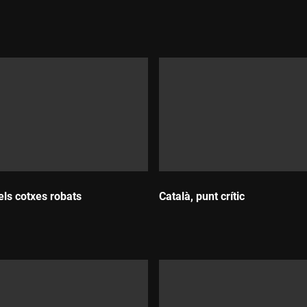
Durada:
els cotxes robats
Català, punt crític
:
Durada: