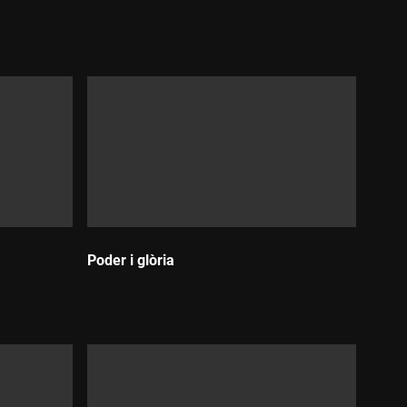
Durada:
Poder i glòria
Durada: