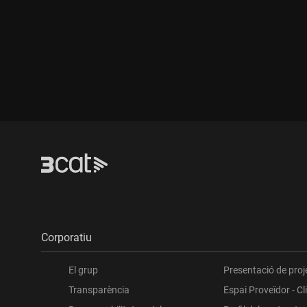
Durada:
Durada:
Corporatiu
El grup
Presentació de proj
Transparència
Espai Proveïdor - Cl