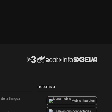
Durada:
Troba'ns a
de la llengua
Mòbils i tauletes
Televisions connectades