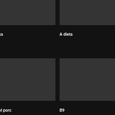
xa
A dieta
Durada:
el porc
B9