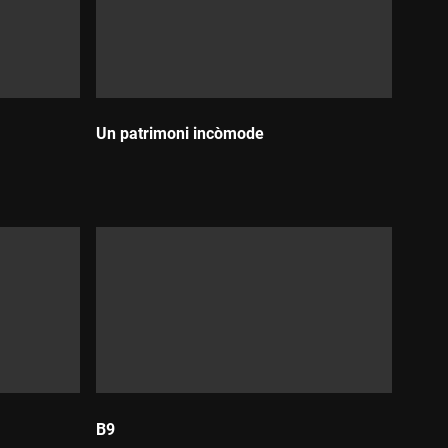
Un patrimoni incòmode
Durada:
B9