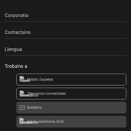
Corporatiu
Contacta'ns
Llengua
Troba'ns a
Mòbils i tauletes
Televisions connectades
Butlletins
Ajuda plataforma 3Cat