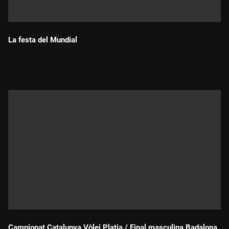
La festa del Mundial
Durada:
Campionat Catalunya Vòlei Platja / Final masculina Badalona