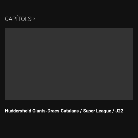
narració de Sebastià Girard.
CAPÍTOLS
Huddersfield Giants-Dracs Catalans / Super League / J22
Durada: