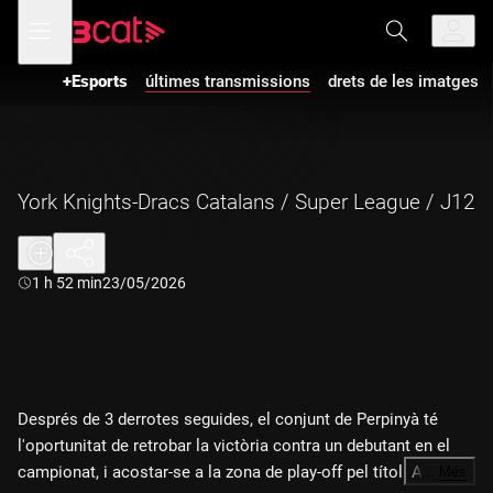
Anar
Anar
Obre
menú
a
al
de
la
contingut
navegació
navegació
+Esports
últimes transmissions
drets de les imatges
principal
York Knights-Dracs Catalans / Super League / J12
Durada:
1 h 52 min
23/05/2026
Després de 3 derrotes seguides, el conjunt de Perpinyà té
l'oportunitat de retrobar la victòria contra un debutant en el
campionat, i acostar-se a la zona de play-off pel títol. Amb la
…
Més