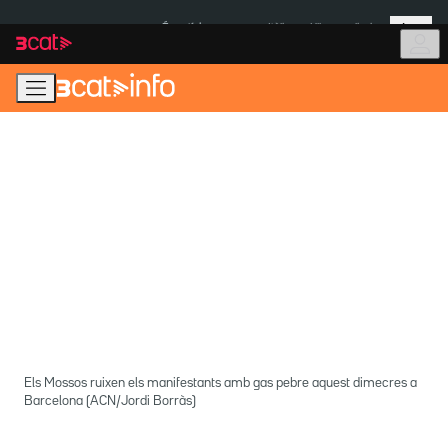
Anar
Anar
Més
a
al
És notícia:
Itàlia
Ulleres eclipsi
la
contingut
navegació
principal
Els Mossos ruixen els manifestants amb gas pebre aquest dimecres a
Barcelona (ACN/Jordi Borràs)