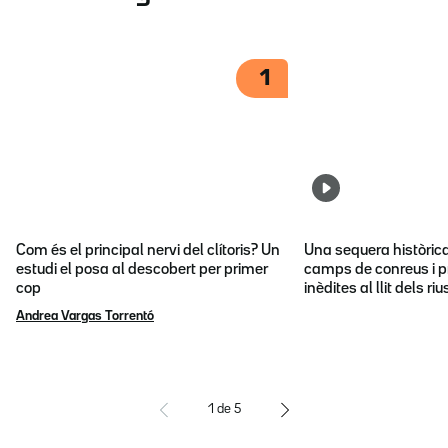
1
Com és el principal nervi del clítoris? Un
Una sequera històric
estudi el posa al descobert per primer
camps de conreus i p
cop
inèdites al llit dels riu
Andrea Vargas Torrentó
1
de
5