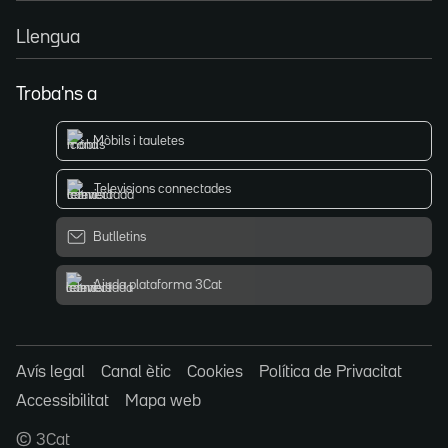
Llengua
Troba'ns a
Mòbils i tauletes
Televisions connectades
Butlletins
Ajuda plataforma 3Cat
Avís legal
Canal ètic
Cookies
Política de Privacitat
Accessibilitat
Mapa web
© 3Cat