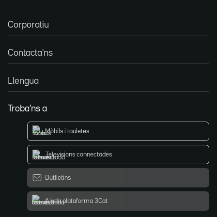
Corporatiu
Contacta'ns
Llengua
Troba'ns a
Mòbils i tauletes
Televisions connectades
Butlletins
Ajuda plataforma 3Cat