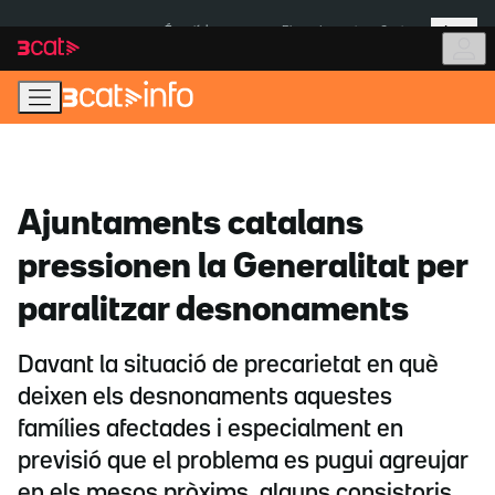
Anar
Anar
Més
a
al
És notícia:
Pluges Inuncat
Ceuta
la
contingut
navegació
principal
Ajuntaments catalans
pressionen la Generalitat per
paralitzar desnonaments
Davant la situació de precarietat en què
deixen els desnonaments aquestes
famílies afectades i especialment en
previsió que el problema es pugui agreujar
en els mesos pròxims, alguns consistoris