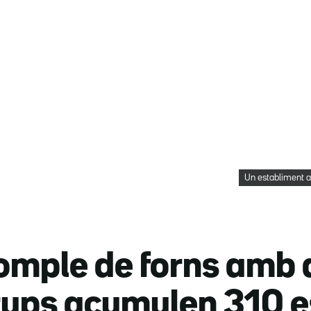
Un establiment a
omple de forns amb 
rups acumulen 310 