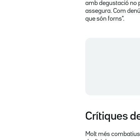
amb degustació no po
assegura. Com denúnc
que són forns".
Crítiques d
Molt més combatius