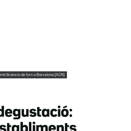
mb llicència de forn a Barcelona (ACN)
degustació:
establiments