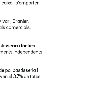
 caixa i s'emporten
vari, Granier,
als comercials.
tisseria i làctics
.
liments independents
e pa, pastisseria i
ven el 3,7% de totes