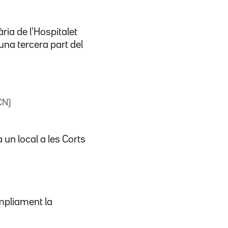
ria de l'Hospitalet
una tercera part del
CN)
 un local a les Corts
mpliament la