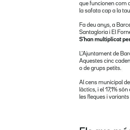
que funcionen com a 
la safata cap a la tau
Fa deu anys, a Barce
Santagloria i El Forn
S'han multiplicat pe
L'Ajuntament de Bar
Aquestes cinc cade
o de grups petits.
Al cens municipal de
làctics, i el 17,1% 
les fleques i variants