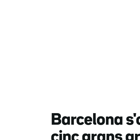
Barcelona s'
cinc grans g