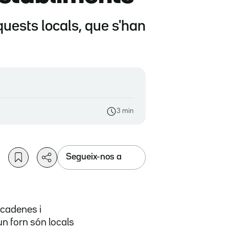
uests locals, que s'han
3 min
Segueix-nos a
 cadenes i
un forn són locals