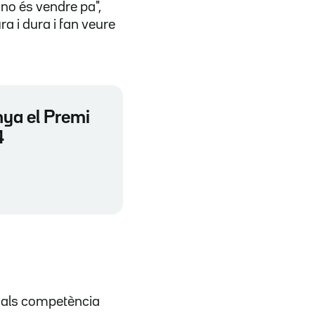
 no és vendre pa",
 i dura i fan veure
nya el Premi
4
ocals competència