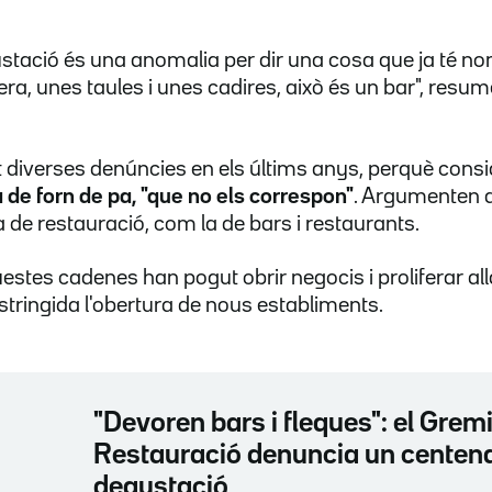
stació és una anomalia per dir una cosa que ja té nom
ra, unes taules i unes cadires, això és un bar", resume
at diverses denúncies en els últims anys, perquè con
la de forn de pa, "que no els correspon"
. Argumenten q
ia de restauració, com la de bars i restaurants.
stes cadenes han pogut obrir negocis i proliferar all
stringida l'obertura de nous establiments.
"Devoren bars i fleques": el Grem
Restauració denuncia un centena
degustació