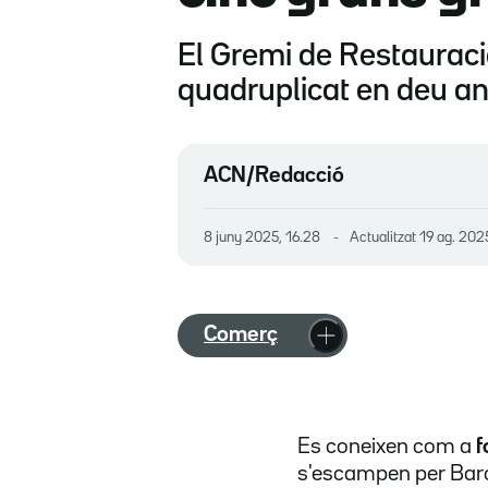
El Gremi de Restauraci
quadruplicat en deu an
ACN/Redacció
8 juny 2025, 16.28
Actualitzat
19 ag. 202
Comerç
Es coneixen com a
f
s'escampen per Barce