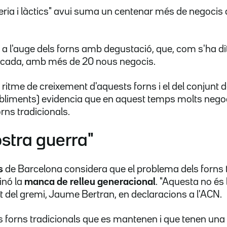
sseria i làctics" avui suma un centenar més de negocis
a l'auge dels forns amb degustació, que, com s'ha dit
ècada, amb més de 20 nous negocis.
l ritme de creixement d'aquests forns i el del conjunt
bliments) evidencia que en aquest temps molts negoc
orns tradicionals.
ostra guerra"
s
de Barcelona considera que el problema dels forns 
inó la
manca de relleu generacional
. "Aquesta no és 
t del gremi, Jaume Bertran, en declaracions a l'ACN.
ls forns tradicionals que es mantenen i que tenen una 