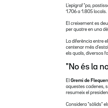
L'epígraf "pa, pasti
1.706 a 1.805 locals.
El creixement es deu 
per quatre en una d
La diferència entre e
centenar més d'esta
els quals, diversos f
"No és la n
El
Gremi de Flequer
aquestes cadenes, s
resumeix el presiden
Considera "sòlids" e