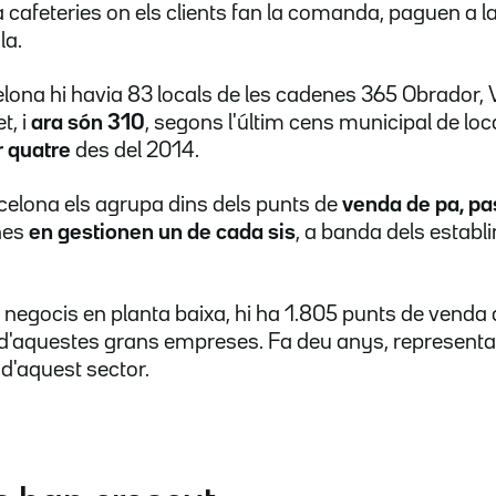
cafeteries on els clients fan la comanda, paguen a la
la.
lona hi havia 83 locals de les cadenes 365 Obrador, Vi
et,
i
ara són 310
, segons l'últim cens municipal de loc
r quatre
des del 2014.
celona els agrupa dins dels punts de
venda de pa, pas
nes
en gestionen un de cada sis
, a banda dels estab
 negocis en planta baixa, hi ha 1.805 punts de venda d
són d'aquestes grans empreses. Fa deu anys, representa
 d'aquest sector.