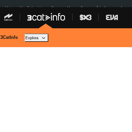
a a Meta
Mor Felipe Lipe
Ceuta
Menors Ceuta
Àtic Ayuso
Aparca
 3CatInfo
Explora