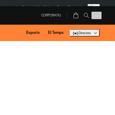
Més
ment agost
Fundació Mas Miró
eBay
Perpinyà
CORPORATIU
Esports
El Temps
Directes