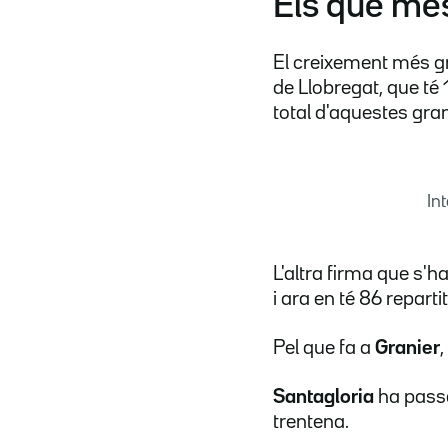
Els que mé
El creixement més gr
de Llobregat, que té
total d'aquestes gra
In
L'altra firma que s'
i ara en té 86 repartit
Pel que fa a
Granier
Santagloria
ha passa
trentena.