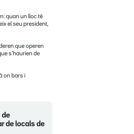
: quan un lloc té
ix el seu president,
sideren que operen
ue s'haurien de
à on bars i
i de
r de locals de