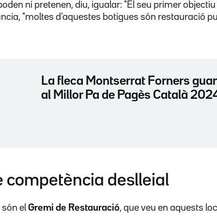
den ni pretenen, diu, igualar: "El seu primer objectiu
ia, "moltes d'aquestes botigues són restauració pura
La fleca Montserrat Forners gua
al Millor Pa de Pagès Català 202
e competència deslleial
 són el
Gremi de Restauració
, que veu en aquests l