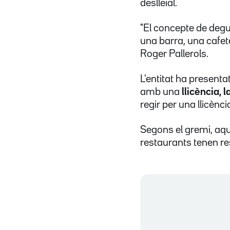
deslleial.
"El concepte de degu
una barra, una cafete
Roger Pallerols.
L'entitat ha present
amb una
llicència, 
regir per una llicènc
Segons el gremi, aque
restaurants tenen re