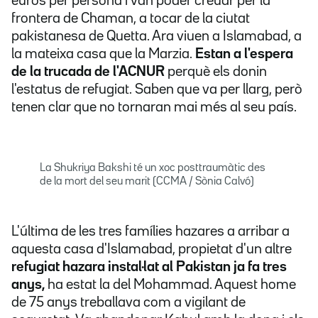
euros per persona i van poder creuar per la
frontera de Chaman, a tocar de la ciutat
pakistanesa de Quetta. Ara viuen a Islamabad, a
la mateixa casa que la Marzia.
Estan a l'espera
de la trucada de l'ACNUR
perquè els donin
l'estatus de refugiat. Saben que va per llarg, però
tenen clar que no tornaran mai més al seu país.
La Shukriya Bakshi té un xoc posttraumàtic des
de la mort del seu marit (CCMA / Sònia Calvó)
L'última de les tres famílies hazares a arribar a
aquesta casa d'Islamabad, propietat d'un altre
refugiat hazara instal·lat al Pakistan ja fa tres
anys,
ha estat la del Mohammad. Aquest home
de 75 anys treballava com a vigilant de