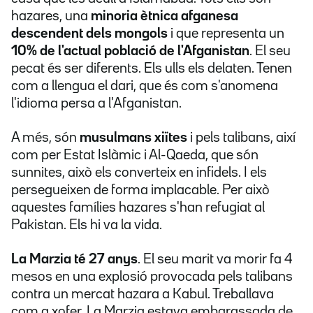
hazares, una
minoria ètnica afganesa
descendent dels mongols
i que representa un
10% de l'actual població de l'Afganistan
. El seu
pecat és ser diferents. Els ulls els delaten. Tenen
com a llengua el dari, que és com s'anomena
l'idioma persa a l'Afganistan.
A més, són
musulmans xiïtes
i pels talibans, així
com per Estat Islàmic i Al-Qaeda, que són
sunnites, això els converteix en infidels. I els
persegueixen de forma implacable. Per això
aquestes famílies hazares s'han refugiat al
Pakistan. Els hi va la vida.
La Marzia té 27 anys
. El seu marit va morir fa 4
mesos en una explosió provocada pels talibans
contra un mercat hazara a Kabul. Treballava
com a xofer. La Marzia estava embarassada de