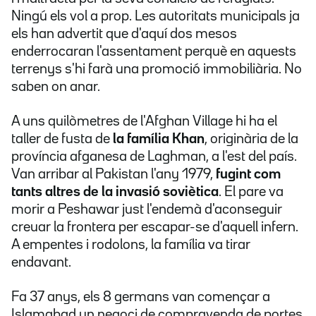
Ningú els vol a prop. Les autoritats municipals ja
els han advertit que d'aquí dos mesos
enderrocaran l'assentament perquè en aquests
terrenys s'hi farà una promoció immobiliària. No
saben on anar.
A uns quilòmetres de l'Afghan Village hi ha el
taller de fusta de
la família Khan
, originària de la
província afganesa de Laghman, a l'est del país.
Van arribar al Pakistan l'any 1979,
fugint com
tants altres de la invasió soviètica
. El pare va
morir a Peshawar just l'endemà d'aconseguir
creuar la frontera per escapar-se d'aquell infern.
A empentes i rodolons, la família va tirar
endavant.
Fa 37 anys, els 8 germans van començar a
Islamabad un negoci de compravenda de portes