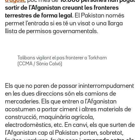
d'agost
, poc més de
10.000 persones han pogut
sortir de l'Afganistan creuant les fronteres
terrestres de forma legal
. El Pakistan només
permet l'entrada si es té un visat o una llarga
llista de permisos governamentals.
Talibans vigilant el pas fronterer a Torkham
(CCMA / Sònia Calvó)
Els que no paren de passar ininterrompudament
en les dues direccions són els camions de
mercaderies. Els que entren a l'Afganistan
acostumen a portar ciment i altres materials de
construcció, maquinària agrícola,
electrodomèstics, etc. En canvi, els que surten de
l'Afganistan cap al Pakistan porten, sobretot,