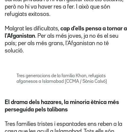
però no hi va haver res a fer. I això que són
refugiats exitosos.
Malgrat les dificultats,
cap d'ells pensa a tornar a
l'Afganistan
. Per als més joves, ja no és el seu
país; per als més grans, l'Afganistan no té
solució.
Tres generacions de la família Khan, refugiats
afganesos a Islamabad (CCMA / Sònia Calvó)
El drama dels hazares, la minoria ètnica més
perseguida pels talibans
Tres famílies tristes i espantades ens reben a la
casa que les acull a Islamabad. Tots ells són