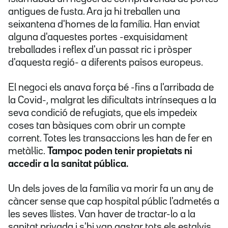
antigues de fusta. Ara ja hi treballen una
seixantena d'homes de la família. Han enviat
alguna d'aquestes portes -exquisidament
treballades i reflex d'un passat ric i pròsper
d'aquesta regió- a diferents països europeus.
El negoci els anava força bé -fins a l'arribada de
la Covid-, malgrat les dificultats intrínseques a la
seva condició de refugiats, que els impedeix
coses tan bàsiques com obrir un compte
corrent. Totes les transaccions les han de fer en
metàl·lic.
Tampoc poden tenir propietats ni
accedir a la sanitat pública.
Un dels joves de la família va morir fa un any de
càncer sense que cap hospital públic l'admetés a
les seves llistes. Van haver de tractar-lo a la
sanitat privada i s'hi van gastar tots els estalvis,