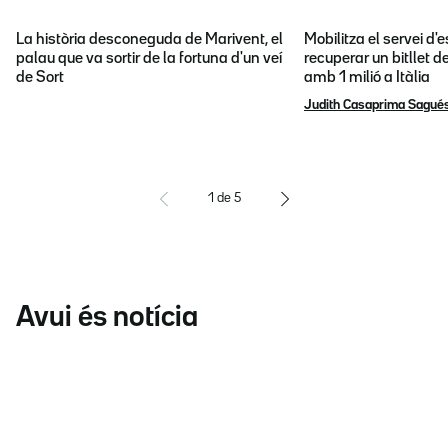
La història desconeguda de Marivent, el
Mobilitza el servei d
palau que va sortir de la fortuna d'un veí
recuperar un bitllet d
de Sort
amb 1 milió a Itàlia
Judith Casaprima Sagué
1
de
5
Avui és notícia