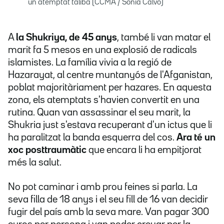
un atemptat talibà (CCMA / Sònia Calvó)
A
la Shukriya, de 45 anys
, també li van matar el
marit fa 5 mesos en una explosió de radicals
islamistes. La família vivia a la regió de
Hazarayat, al centre muntanyós de l'Afganistan,
poblat majoritàriament per hazares. En aquesta
zona, els atemptats s'havien convertit en una
rutina. Quan van assassinar el seu marit, la
Shukria just s'estava recuperant d'un ictus que li
ha paralitzat la banda esquerra del cos.
Ara té un
xoc posttraumàtic
que encara li ha empitjorat
més la salut.
No pot caminar i amb prou feines si parla. La
seva filla de 18 anys i el seu fill de 16 van decidir
fugir del país amb la seva mare. Van pagar 300