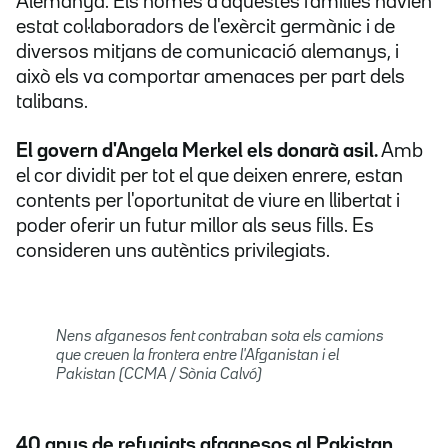
Alemanya. Els homes d'aquestes famílies havien
estat col·laboradors de l'exèrcit germànic i de
diversos mitjans de comunicació alemanys, i
això els va comportar amenaces per part dels
talibans.
El govern d'Angela Merkel els donarà asil.
Amb
el cor dividit per tot el que deixen enrere, estan
contents per l'oportunitat de viure en llibertat i
poder oferir un futur millor als seus fills. Es
consideren uns autèntics privilegiats.
Nens afganesos fent contraban sota els camions
que creuen la frontera entre l'Afganistan i el
Pakistan (CCMA / Sònia Calvó)
40 anys de refugiats afganesos al Pakistan