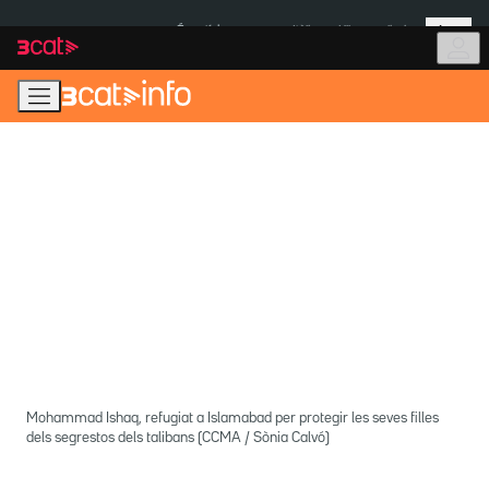
Anar
Anar
Més
a
al
És notícia:
Itàlia
Ulleres eclipsi
la
contingut
navegació
principal
Mohammad Ishaq, refugiat a Islamabad per protegir les seves filles
dels segrestos dels talibans (CCMA / Sònia Calvó)