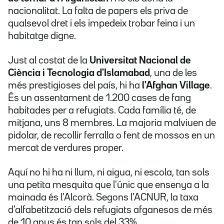
nacionalitat. La falta de papers els priva de
qualsevol dret i els impedeix trobar feina i un
habitatge digne.
Just al costat de la
Universitat Nacional de
Ciència i Tecnologia d'Islamabad
, una de les
més prestigioses del país, hi ha
l'Afghan Village
.
És un assentament de 1.200 cases de fang
habitades per a refugiats. Cada família té, de
mitjana, uns 8 membres. La majoria malviuen de
pidolar, de recollir ferralla o fent de mossos en un
mercat de verdures proper.
Aquí no hi ha ni llum, ni aigua, ni escola, tan sols
una petita mesquita que l'únic que ensenya a la
mainada és l'Alcorà. Segons l'ACNUR, la taxa
d'alfabetització dels refugiats afganesos de més
de 10 anys és tan sols del 33%.