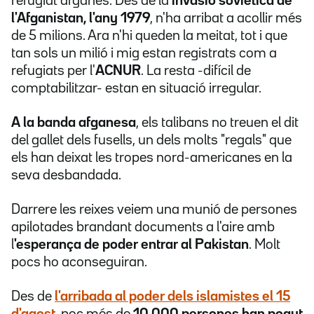
refugiat afganès. Des de la
invasió soviètica de
l'Afganistan, l'any 1979
, n'ha arribat a acollir més
de 5 milions. Ara n'hi queden la meitat, tot i que
tan sols un milió i mig estan registrats com a
refugiats per l'
ACNUR
. La resta -difícil de
comptabilitzar- estan en situació irregular.
A la banda afganesa
, els talibans no treuen el dit
del gallet dels fusells, un dels molts "regals" que
els han deixat les tropes nord-americanes en la
seva desbandada.
Darrere les reixes veiem una munió de persones
apilotades brandant documents a l'aire amb
l
'esperança de poder entrar al Pakistan
. Molt
pocs ho aconseguiran.
Des de
l'arribada al poder dels islamistes el 15