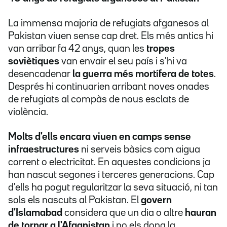
La immensa majoria de refugiats afganesos al
Pakistan viuen sense cap dret. Els més antics hi
van arribar fa 42 anys, quan les
tropes
soviètiques
van envair el seu país i s'hi va
desencadenar
la guerra més mortífera de totes
.
Després hi continuarien arribant noves onades
de refugiats al compàs de nous esclats de
violència.
Molts d'ells encara viuen en camps sense
infraestructures
ni serveis bàsics com aigua
corrent o electricitat. En aquestes condicions ja
han nascut segones i terceres generacions. Cap
d'ells ha pogut regularitzar la seva situació, ni tan
sols els nascuts al Pakistan. El
govern
d'Islamabad
considera que un dia o altre
hauran
de tornar a l'Afganistan
i no els dona la