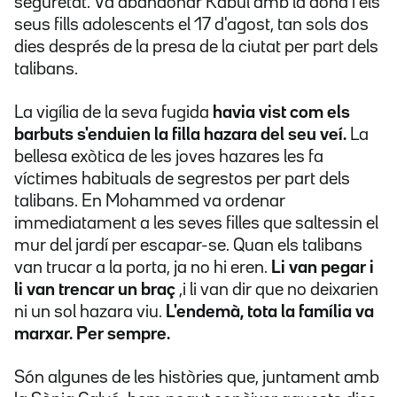
seguretat. Va abandonar Kabul amb la dona i els
seus fills adolescents el 17 d'agost, tan sols dos
dies després de la presa de la ciutat per part dels
talibans.
La vigília de la seva fugida
havia vist com els
barbuts s'enduien la filla hazara del seu veí.
La
bellesa exòtica de les joves hazares les fa
víctimes habituals de segrestos per part dels
talibans. En Mohammed va ordenar
immediatament a les seves filles que saltessin el
mur del jardí per escapar-se. Quan els talibans
van trucar a la porta, ja no hi eren.
Li van pegar i
li van trencar un braç
,i li van dir que no deixarien
ni un sol hazara viu.
L'endemà, tota la família va
marxar. Per sempre.
Són algunes de les històries que, juntament amb