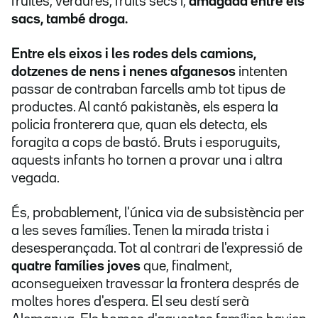
fruites, verdures, fruits secs i,
amagada entre els
sacs, també droga.
Entre els eixos i les rodes dels camions,
dotzenes de nens i nenes afganesos
intenten
passar de contraban farcells amb tot tipus de
productes. Al cantó pakistanès, els espera la
policia fronterera que, quan els detecta, els
foragita a cops de bastó. Bruts i esporuguits,
aquests infants ho tornen a provar una i altra
vegada.
És, probablement, l'única via de subsistència per
a les seves famílies. Tenen la mirada trista i
desesperançada. Tot al contrari de l'expressió de
quatre famílies joves
que, finalment,
aconsegueixen travessar la frontera després de
moltes hores d'espera. El seu destí serà