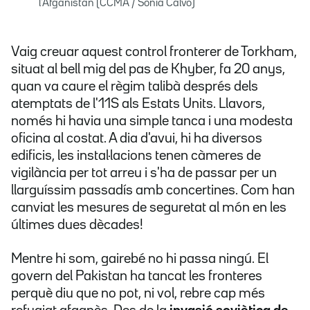
l'Afganistan (CCMA / Sònia Calvó)
Vaig creuar aquest control fronterer de Torkham,
situat al bell mig del pas de Khyber, fa 20 anys,
quan va caure el règim talibà després dels
atemptats de l'11S als Estats Units. Llavors,
només hi havia una simple tanca i una modesta
oficina al costat. A dia d'avui, hi ha diversos
edificis, les instal·lacions tenen càmeres de
vigilància per tot arreu i s'ha de passar per un
llarguíssim passadís amb concertines. Com han
canviat les mesures de seguretat al món en les
últimes dues dècades!
Mentre hi som, gairebé no hi passa ningú. El
govern del Pakistan ha tancat les fronteres
perquè diu que no pot, ni vol, rebre cap més