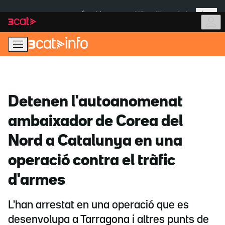
Anar
Anar
Més
a
al
És notícia:
Itàlia
Ulleres eclipsi
la
contingut
navegació
principal
Detenen l'autoanomenat
ambaixador de Corea del
Nord a Catalunya en una
operació contra el tràfic
d'armes
L'han arrestat en una operació que es
desenvolupa a Tarragona i altres punts de