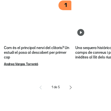
1
Com és el principal nervi del clítoris? Un
Una sequera històric
estudi el posa al descobert per primer
camps de conreus i p
cop
inèdites al llit dels riu
Andrea Vargas Torrentó
1
de
5