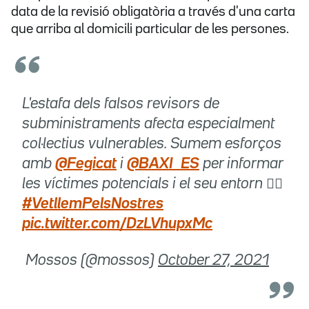
data de la revisió obligatòria a través d'una carta
que arriba al domicili particular de les persones.
L'estafa dels falsos revisors de
subministraments afecta especialment
col·lectius vulnerables. Sumem esforços
amb
@Fegicat
i
@BAXI_ES
per informar
les víctimes potencials i el seu entorn 👇🏻
#VetllemPelsNostres
pic.twitter.com/DzLVhupxMc
 Mossos (@mossos)
October 27, 2021