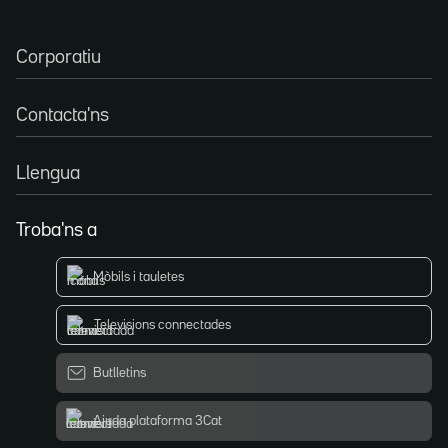
Corporatiu
Contacta'ns
Llengua
Troba'ns a
Mòbils i tauletes
Televisions connectades
Butlletins
Ajuda plataforma 3Cat