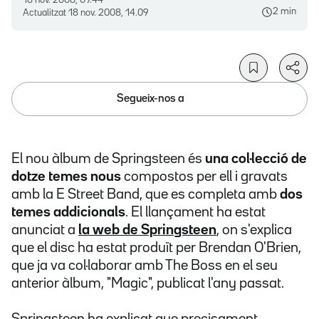
18 nov. 2008, 09.44
2 min
Actualitzat
18 nov. 2008, 14.09
Segueix-nos a
El nou àlbum de Springsteen és
una col·lecció de
dotze temes nous
compostos per ell i gravats
amb la E Street Band, que es completa amb
dos
temes addicionals
. El llançament ha estat
anunciat a
la web de Springsteen
, on s'explica
que el disc ha estat produït per Brendan O'Brien,
que ja va col·laborar amb The Boss en el seu
anterior àlbum, "Magic", publicat l'any passat.