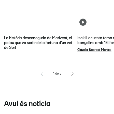
La història desconeguda de Marivent, el
Isaki Lacuesta torna 
palau que va sortir de la fortuna d'un veí
banyolins amb "El fon
de Sort
Clàudia Sacrest Martos
1
de
5
Avui és notícia