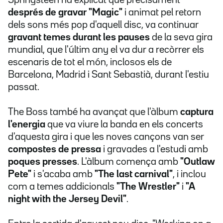
Springsteen ha explicat que precisament
després de gravar "Magic"
i animat pel retorn
dels sons més pop d'aquell disc, va continuar
gravant temes durant les pauses
de la seva gira
mundial, que l'últim any el va dur a recòrrer els
escenaris de tot el món, inclosos els de
Barcelona, Madrid i Sant Sebastià, durant l'estiu
passat.
The Boss també ha avançat que l'àlbum
captura
l'energia
que va viure la banda en els concerts
d'aquesta gira i que les noves cançons van ser
compostes de pressa
i gravades a l'estudi amb
poques presses
. L'àlbum comença amb
"Outlaw
Pete"
i s'acaba amb
"The last carnival"
, i inclou
com a temes addicionals
"The Wrestler"
i
"A
night with the Jersey Devil"
.