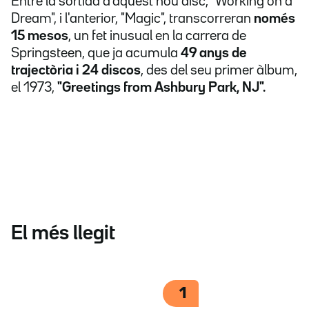
Entre la sortida d'aquest nou disc, "Working on a
Dream", i l'anterior, "Magic", transcorreran
només
15 mesos
, un fet inusual en la carrera de
Springsteen, que ja acumula
49 anys de
trajectòria i 24 discos
, des del seu primer àlbum,
el 1973,
"Greetings from Ashbury Park, NJ".
El més llegit
1