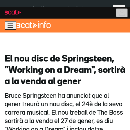
Anar
Anar
Més
a
al
És notícia:
Institut Tailàndia
Multa a Meta
la
contingut
navegació
principal
El nou disc de Springsteen,
"Working on a Dream", sortirà
a la venda al gener
Bruce Springsteen ha anunciat que al
gener treurà un nou disc, el 24è de la seva
carrera musical. El nou treball de The Boss
sortirà a la venda el 27 de gener, es diu
"Working on a Dream" i inclou dotze