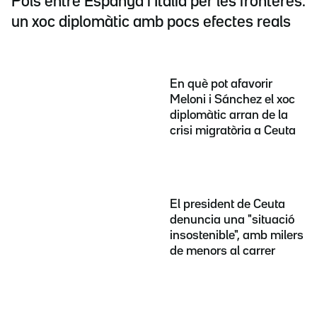
Pols entre Espanya i Itàlia per les fronteres:
un xoc diplomàtic amb pocs efectes reals
En què pot afavorir
Meloni i Sánchez el xoc
diplomàtic arran de la
crisi migratòria a Ceuta
El president de Ceuta
denuncia una "situació
insostenible", amb milers
de menors al carrer