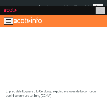
Anar
Anar
Més
a
al
És notícia:
Itàlia
Ulleres eclipsi
la
contingut
navegació
principal
El preu dels lloguers a la Cerdanya expulsa els joves de la comarca
que hi volen viure tot l'any (CCMA)