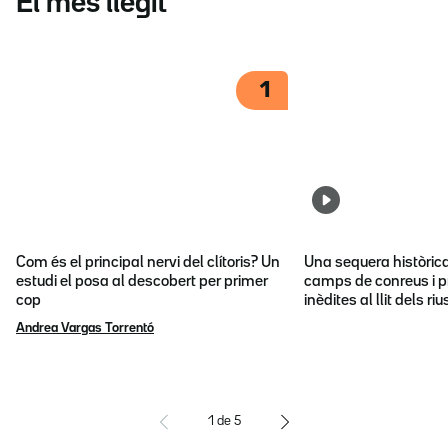
El més llegit
1
Com és el principal nervi del clítoris? Un
Una sequera històric
estudi el posa al descobert per primer
camps de conreus i p
cop
inèdites al llit dels riu
Andrea Vargas Torrentó
1
de
5