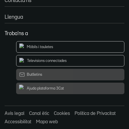
Contacta'ns
Llengua
Troba'ns a
Mòbils i tauletes
Televisions connectades
Butlletins
Ajuda plataforma 3Cat
Avís legal
Canal ètic
Cookies
Política de Privacitat
Accessibilitat
Mapa web