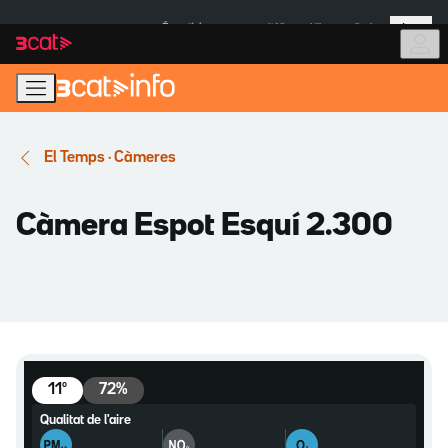
Anar
Anar
Més
a
al
És notícia:
Itàlia
Ulleres eclipsi
la
contingut
navegació
principal
El Temps · Càmeres
Càmera Espot Esquí 2.300
11
º
72
%
Qualitat de l'aire