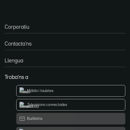
Corporatiu
Contacta'ns
Llengua
Troba'ns a
Mòbils i tauletes
Televisions connectades
Butlletins