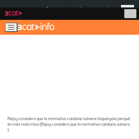
Anar
Anar
Més
a
al
És notícia:
Pluges Inuncat
Ceuta
la
contingut
navegació
principal
Rajoy considera que la normativa catalana vulnera l'espanyola perquè
és més restrictiva (Rajoy considera que la normativa catalana vulnera
)